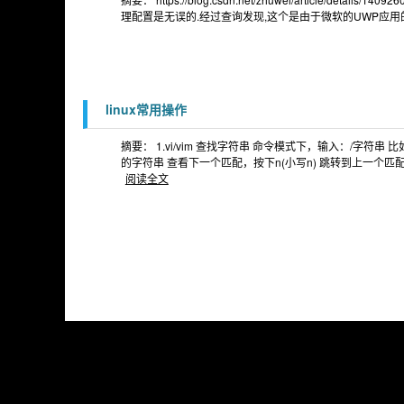
理配置是无误的.经过查询发现,这个是由于微软的UWP应用的
linux常用操作
摘要： 1.vi/vim 查找字符串 命令模式下，输入：/字符串
的字符串 查看下一个匹配，按下n(小写n) 跳转到上一个
阅读全文