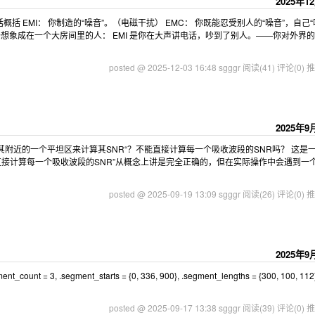
2025年1
句话概括 EMI：​ 你制造的“噪音”。（电磁干扰） EMC：​ 你既能忍受别人的“噪音”，自己“
想象成在一个大房间里的人： EMI​ 是你在大声讲电话，吵到了别人。——你对外界
posted @ 2025-12-03 16:48 sgggr
阅读(41)
评论(0)
推
2025年9
择其附近的一个平坦区来计算其SNR“？不能直接计算每一个吸收波段的SNR吗？ 这是
接计算每一个吸收波段的SNR”从概念上讲是完全正确的，但​​在实际操作中会遇到一
posted @ 2025-09-19 13:09 sgggr
阅读(26)
评论(0)
推
2025年9
 = 3, .segment_starts = {0, 336, 900}, .segment_lengths = {300, 100, 112}, 
posted @ 2025-09-17 13:38 sgggr
阅读(39)
评论(0)
推