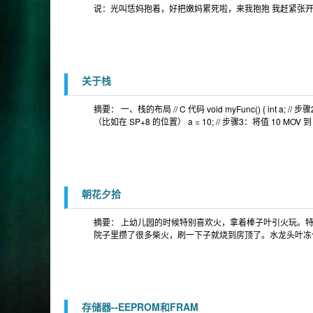
说：光叫恁妈抱着，好把嫩妈累死啦，来我抱抱 我赶紧张开
关于栈
摘要： 一、栈的布局 // C 代码 void myFunc() { int a
（比如在 SP+8 的位置） a = 10; // 步骤3：将值 10 MOV 到
朝花夕拾
摘要： 上幼儿园的时候特别喜欢火，拿着棒子叶引火玩。
院子里攒了很多柴火，刷一下子就烧到房顶了。水龙头叶冻
存储器--EEPROM和FRAM