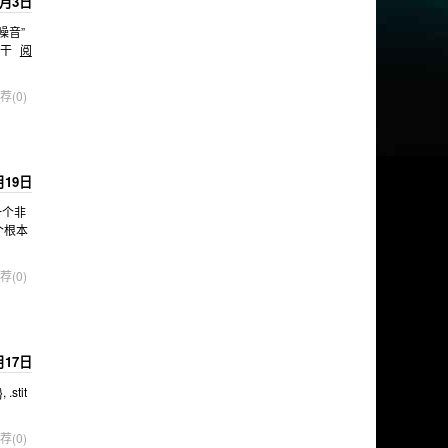
2月3日
噪音”
的干
阅
荐(0)
月19日
一个非
个根本
荐(0)
月17日
.stit
荐(0)