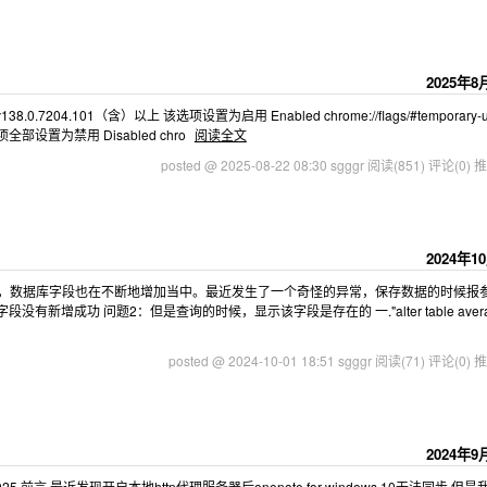
2025年8
4.101（含）以上 该选项设置为启用 Enabled chrome://flags/#temporary-un
部设置为禁用 Disabled chro
阅读全文
posted @ 2025-08-22 08:30 sgggr
阅读(851)
评论(0)
推
2024年1
本迭代，数据库字段也在不断地增加当中。最近发生了一个奇怪的异常，保存数据的时候报
增成功 问题2：但是查询的时候，显示该字段是存在的 一."alter table avera
posted @ 2024-10-01 18:51 sgggr
阅读(71)
评论(0)
推
2024年9
ails/140926025 前言 最近发现开启本地http代理服务器后onenote for windows 10无法同步,但