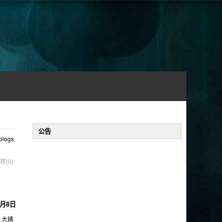
公告
logs.
荐(0)
6月8日
 大姨