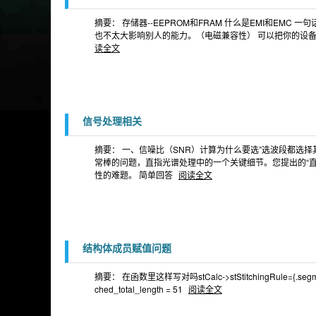
摘要： 存储器--EEPROM和FRAM 什么是EMI和EMC 一
也不太大影响别人的能力。（电磁兼容性） 可以把你的设备
读全文
信号处理相关
摘要： 一、信噪比（SNR）计算​为什么要选”选波段都选
常棒的问题，直指光谱处理中的一个关键细节。您提出的“直
性的难题​​。 简单回答
阅读全文
结构体成员赋值问题
摘要： 在函数里这样写对吗stCalc->stStitchingRule={.segment_count
ched_total_length = 51
阅读全文