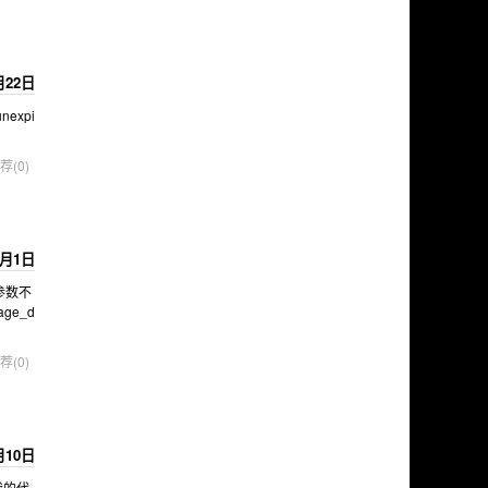
月22日
expi
荐(0)
0月1日
参数不
ge_d
荐(0)
月10日
是我的代