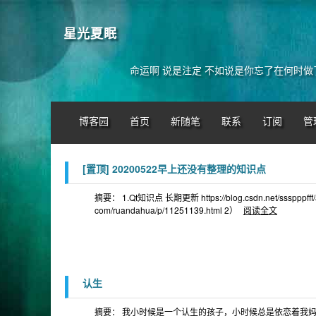
星光夏眠
命运啊 说是注定 不如说是你忘了在何时做
博客园
首页
新随笔
联系
订阅
管
[置顶]
20200522早上还没有整理的知识点
摘要： 1.Qt知识点 长期更新 https://blog.csdn.net/ssspppfff
com/ruandahua/p/11251139.html 2）
阅读全文
认生
摘要： 我小时候是一个认生的孩子，小时候总是依恋着我妈