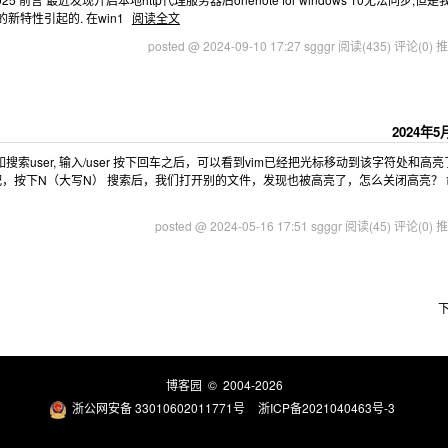
新特性引起的. 在win1
阅读全文
posted @ 2024-09-10 17:27 sgggr
阅读(435)
评论(0)
推
2024年5
 比如搜索user, 输入/user 按下回车之后，可以看到vim已经把光标移动到该字符处和高
匹配，按下N（大写N） 搜索后，我们打开别的文件，发现也被高亮了，怎么关闭高亮？ 
posted @ 2024-05-16 17:51 sgggr
阅读(45)
评论(0)
推
博客园
© 2004-2026
浙公网安备 33010602011771号
浙ICP备2021040463号-3