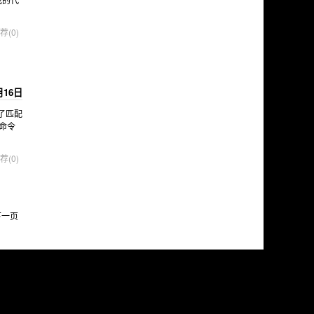
荐(0)
月16日
亮了匹配
命令
荐(0)
下一页