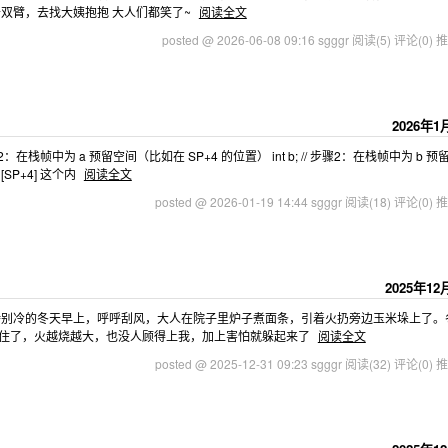
双臂，去找大姨抱抱 大人们都笑了~
阅读全文
posted @ 2026-06-08 09:16 sgggr
阅读(5)
评论(0)
推
2026年1
; // 步骤2：在栈帧中为 a 预留空间（比如在 SP+4 的位置） int b; // 步骤2：在栈帧中为 b 
 [SP+4] 这个内
阅读全文
posted @ 2026-01-19 14:44 sgggr
阅读(18)
评论(0)
推
2025年12
特别冷的冬天早上，呼呼刮风，大人在院子里炉子煮面条，引着火扔旁边玉米垛上了。
住了，火越烧越大，也没人顾得上我，加上害怕就躲起来了
阅读全文
posted @ 2025-12-31 09:23 sgggr
阅读(32)
评论(0)
推