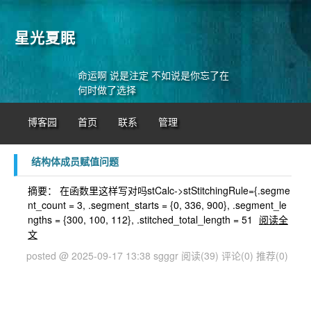
星光夏眠
命运啊 说是注定 不如说是你忘了在
何时做了选择
博客园
首页
联系
管理
结构体成员赋值问题
摘要： 在函数里这样写对吗stCalc->stStitchingRule={.segme
nt_count = 3, .segment_starts = {0, 336, 900}, .segment_le
ngths = {300, 100, 112}, .stitched_total_length = 51
阅读全
文
posted @ 2025-09-17 13:38 sgggr
阅读(39)
评论(0)
推荐(0)