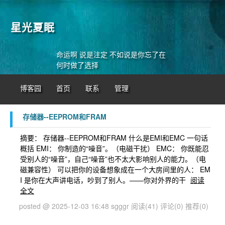
星光夏眠
命运啊 说是注定 不如说是你忘了在
何时做了选择
博客园
首页
联系
管理
存储器--EEPROM和FRAM
摘要： 存储器--EEPROM和FRAM 什么是EMI和EMC 一句话
概括 EMI：​ 你制造的“噪音”。（电磁干扰） EMC：​ 你既能忍
受别人的“噪音”，自己“噪音”也不太大影响别人的能力。（电
磁兼容性） 可以把你的设备想象成在一个大房间里的人： EM
I​ 是你在大声讲电话，吵到了别人。——你对外界的干
阅读
全文
posted @ 2025-12-03 16:48 sgggr
阅读(41)
评论(0)
推荐(0)