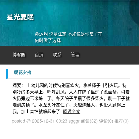
星光夏眠
命运啊 说是注定 不如说是你忘了在
何时做了选择
博客园
首页
联系
管理
朝花夕拾
摘要： 上幼儿园的时候特别喜欢火，拿着棒子叶引火玩。特
别冷的冬天早上，呼呼刮风，大人在院子里炉子煮面条，引着
火扔旁边玉米垛上了。冬天院子里攒了很多柴火，刷一下子就
烧到房顶了。水龙头叶冻住了，火越烧越大，也没人顾得上
我，加上害怕就躲起来了
阅读全文
posted @ 2025-12-31 09:23 sgggr
阅读(32)
评论(0)
推荐(0)