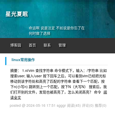
星光夏眠
命运啊 说是注定 不如说是你忘了在
何时做了选择
博客园
首页
联系
管理
linux常用操作
摘要： 1.vi/vim 查找字符串 命令模式下，输入：/字符串 比如
搜索user, 输入/user 按下回车之后，可以看到vim已经把光标
移动到该字符处和高亮了匹配的字符串 查看下一个匹配，按
下n(小写n) 跳转到上一个匹配，按下N（大写N） 搜索后，我
们打开别的文件，发现也被高亮了，怎么关闭高亮？ 命令
阅
读全文
posted @ 2024-05-16 17:51 sgggr
阅读(45)
评论(0)
推荐(0)