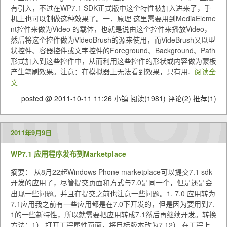
有引入，不过在WP7.1 SDK正式版中这个特性被加入进来了，手
机上也可以制做这种效果了。一．原理 这里需要用到MediaEleme
nt控件来做为Video 的载体，也就是说由这个控件来播放Video，
然后将这个控件做为VideoBrush的源来使用，而VideBrush又以型
状控件、容器控件或文字控件的Foreground、Background、Path
形式加入到这些控件中，从而利用这些控件的形状或内容做为蒙板
产生笔刷效果。注意：在模拟器上无法看到效果，只有用.
阅读全
文
posted @ 2011-10-11 11:26 小镇
阅读(1981)
评论(2)
推荐(1)
2011年9月9日
WP7.1 应用程序发布到Marketplace
摘要： 从8月22起Windows Phone marketplace可以提交7.1 sdk
开发的应用了，尽管提交页面和方式与7.0是同一个，但是还是会
出现一些问题。并且在提交之前也注意一些问题。1. 7.0 应用转为
7.1应用我之前有一些应用都是在7.0下开发的，但是因为要用到7.
1的一些新特性，所以就需要把应用转成7.1然后再继续开发。转换
方法：1） 打开工程属性页面，将目标版本改为7.12） 在工程上