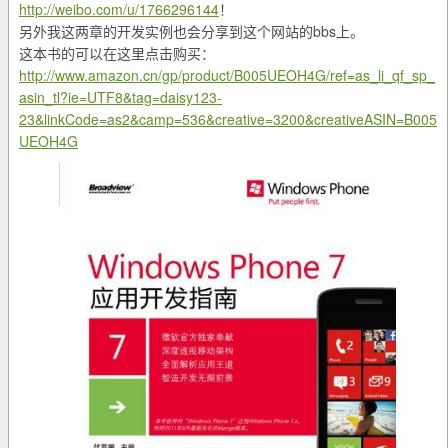
http://weibo.com/u/1766296144
！
另外我这两章的开发实例也会分享到这个网站的bbs上。
这本书的可以在这里点击购买：
http://www.amazon.cn/gp/product/B005UEOH4G/ref=as_li_qf_sp_
asin_tl?ie=UTF8&tag=daisy123-
23&linkCode=as2&camp=536&creative=3200&creativeASIN=B005
UEOH4G