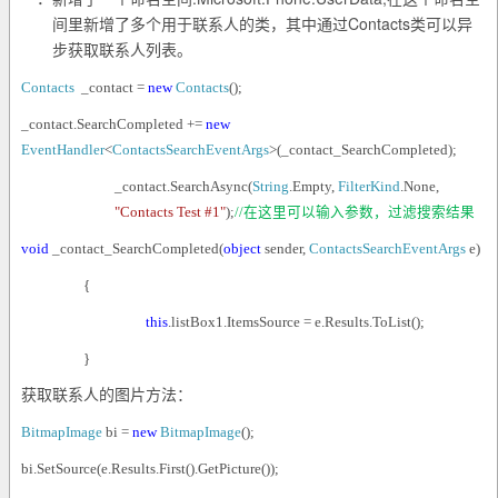
Contacts
间里新增了多个用于联系人的类，其中通过
类可以异
步获取联系人列表。
Contacts
_contact =
new
Contacts
();
_contact.SearchCompleted +=
new
EventHandler
<
ContactsSearchEventArgs
>(_contact_SearchCompleted);
_contact.SearchAsync(
String
.Empty,
FilterKind
.None,
"Contacts Test #1"
);
//
在这里可以输入参数，过滤搜索结果
void
_contact_SearchCompleted(
object
sender,
ContactsSearchEventArgs
e)
{
this
.listBox1.ItemsSource = e.Results.ToList();
}
获取联系人的图片方法：
BitmapImage
bi =
new
BitmapImage
();
bi.SetSource(e.Results.First().GetPicture());