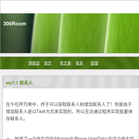
306Room
博客园
首页
新文章
联系
管理
wp7.1 联系人
在千吃呼万唤中，终于可以获取联系人和增加联系人了！但是由于
Task
增加联系人是以
方式来实现的，所以无法通过程序实现批量保
存联系人。
一．
:Microsoft.Phone.UserData;
新增了一个命名空间
在这个命名空