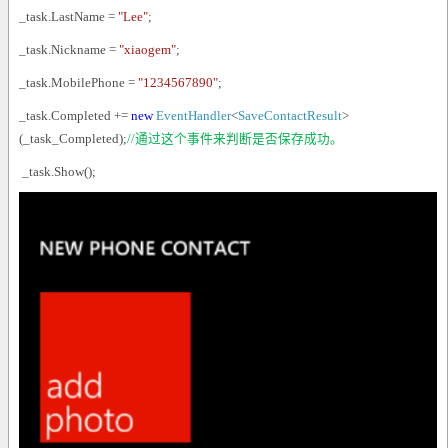
_task.LastName =
"Lee"
;
_task.Nickname =
"xiaogem"
;
_task.MobilePhone =
"1234567890"
;
_task.Completed +=
new
EventHandler
<
SaveContactResult
>
(_task_Completed);
//
通过这个事件来判断是否保存成功。
_task.Show();