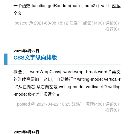
一个函数 function getRandom(num1, num2) { var t
阅读
全文
posted @ 2021-09-08 18:12 江浩゛
阅读(1406)
评论(0)
推荐(0)
2021年4月22日
CSS文字纵向排版
摘要： .wordWrapClass{ word-wrap: break-word;/*英文
的时候需要加上这句，自动换行*/ writing-mode: vertical-r
l;/*从左向右 从右向左是 writing-mode: vertical-rl;*/ writing
-mode: tb-rl;/*I
阅读全文
posted @ 2021-04-22 10:29 江浩゛
阅读(480)
评论(0)
推荐(0)
2021年4月14日