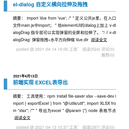
el-dialog 自定义横向拉伸及拖拽
摘要： import Vue from 'vue'; /* * 定义公共js里，在入口
文件main.js中import； * 给elementUI的dialog上加上 v-di
alogDrag 指令就可以实现弹窗的全屏和拉伸了。 */ // v-di
alogDrag: 弹窗拖拽+水平方向伸缩 Vue.dir
阅读全文
posted @ 2021-04-14 16:06 江浩゛
阅读(524)
评论(0)
推荐(0)
2021年4月13日
前端实现 EXCEL表导出
摘要： 工具使用：npm install file-saver xlsx --save-dev i
mport { exportExcel } from "@/utils/util"; import XLSX fro
m "xlsx"; /** * 导出为excel * @param {*} node 表格节点
阅读全文
posted @ 2021-04-13 10:37 江浩゛
阅读(297)
评论(0)