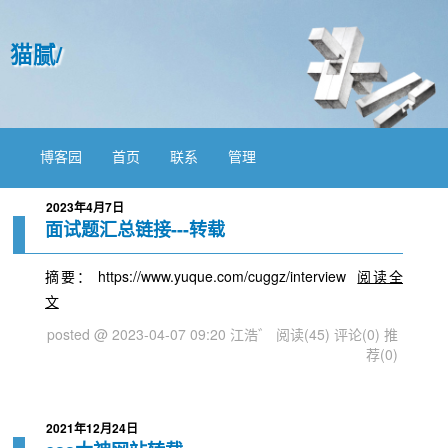
猫腻/
博客园
首页
联系
管理
2023年4月7日
面试题汇总链接---转载
摘要： https://www.yuque.com/cuggz/interview
阅读全
文
posted @ 2023-04-07 09:20 江浩゛
阅读(45)
评论(0)
推
荐(0)
2021年12月24日