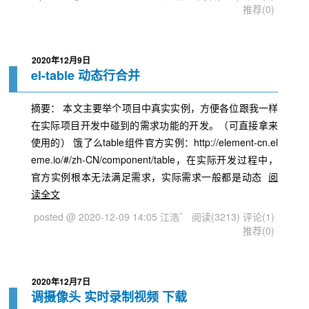
推荐(0)
2020年12月9日
el-table 动态行合并
摘要： 本文主要举个项目中真实实例，方便各位跟我一样
在实际项目开发中碰到的需求功能的开发。（可直接拿来
使用的） 饿了么table组件官方实例：http://element-cn.el
eme.io/#/zh-CN/component/table，在实际开发过程中，
官方实例根本无法满足需求，实际需求一般都是动态
阅
读全文
posted @ 2020-12-09 14:05 江浩゛
阅读(3213)
评论(1)
推荐(0)
2020年12月7日
调摄像头 实时录制视频 下载