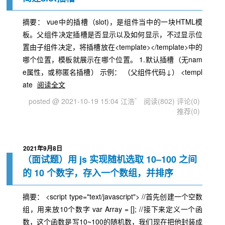
摘要： vue中的插槽（slot)，是组件当中的一块HTML模
板。父组件决定插槽是否显示以及如何显示，不过显示位
置由子组件决定，将插槽放在<template></template>中的
哪个位置，模板就展示在哪个位置。 1.默认插槽（无nam
e属性，或称匿名插槽） 示例： （父组件代码↓） <templ
ate
阅读全文
posted @ 2021-10-19 15:04 江浩゛
阅读(802)
评论(0)
推荐(0)
2021年9月8日
（面试题）用 js 实现随机选取 10–100 之间
的 10 个数字，存入一个数组，并排序
摘要： <script type="text/javascript"> //首先创建一个空数
组，用来放10个数字 var Array = []; //接下来定义一个函
数，这个函数是写10~100的随机数，我们现在把他封装成