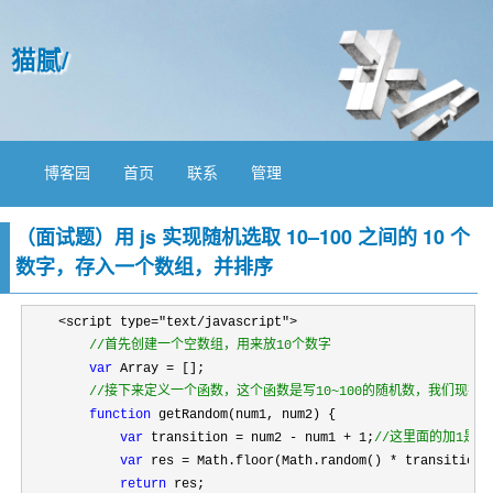
猫腻/
博客园
首页
联系
管理
（面试题）用 js 实现随机选取 10–100 之间的 10 个
数字，存入一个数组，并排序
    <script type="text/javascript">

//
首先创建一个空数组，用来放10个数字
var
 Array =
 [];

//
接下来定义一个函数，这个函数是写10~100的随机数，我们现在
function
 getRandom(num1, num2) {

var
 transition = num2 - num1 + 1;
//
这里面的加1是为
var
 res = Math.floor(Math.random() * transition 
return
 res;
