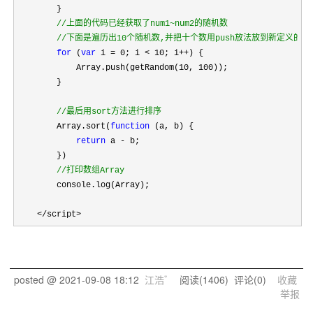
        }

//
上面的代码已经获取了num1~num2的随机数
//
下面是遍历出10个随机数,并把十个数用push放法放到新定义的数
for
 (
var
 i = 0; i < 10; i++
) {

            Array.push(getRandom(
10, 100
));

        }

//
最后用sort方法进行排序
        Array.sort(
function
 (a, b) {

return
 a -
 b;

        })

//
打印数组Array
        console.log(Array);

</script>
posted @
2021-09-08 18:12
江浩゛
阅读(
1406
) 评论(
0
)
收藏
举报