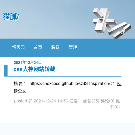
猫腻/
博客园
首页
联系
管理
2021年12月24日
css大神网站转载
摘要： https://chokcoco.github.io/CSS-Inspiration/#/
阅
读全文
posted @ 2021-12-24 14:56 江浩゛
阅读(35)
评论(0)
推
荐(0)