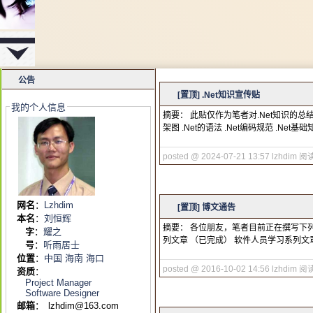
公告
[置顶]
.Net知识宣传贴
我的个人信息
摘要： 此贴仅作为笔者对.Net知识的总结和
架图 .Net的语法 .Net编码规范 .Net基
posted @ 2024-07-21 13:57 lzhdim
阅读
网名
：
Lzhdim
[置顶]
博文通告
本名
：
刘恒辉
摘要： 各位朋友，笔者目前正在撰写下
字
：
耀之
列文章 （已完成） 软件人员学习系列文章
号
：
听雨居士
位置
：
中国 海南 海口
posted @ 2016-10-02 14:56 lzhdim
阅读
资质
：
Project Manager
Software Designer
邮箱
：
lzhdim@163.com