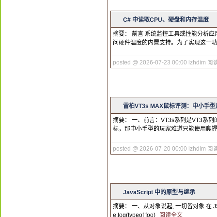
C# 中读取CPU、硬盘和内存温度
摘要： 前言 系统监控工具或性能分析应用时
问硬件温度的内置支持。为了实现这一功能，我们
posted @ 2026-07-23 00:00 lzhdim
阅读
雷柏VT3s MAX鼠标评测：中小
摘要： 一、前言：VT3s系列是VT3系
标，那中小手型的玩家难道只能使用爬握
posted @ 2026-07-20 00:00 lzhdim
阅读
JavaScript 中的原型与继承
摘要： 一、从对象说起, 一切皆对象 在 JS 中, 几乎所
e.log(typeof foo)
阅读全文