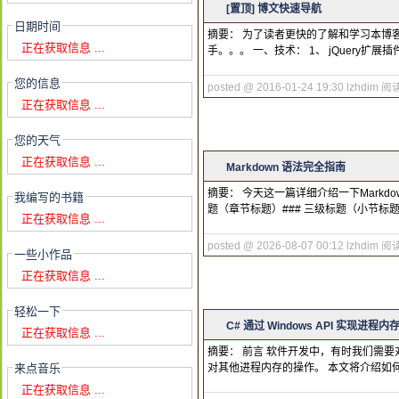
[置顶]
博文快速导航
日期时间
摘要： 为了读者更快的了解和学习本博
正在获取信息 ...
手。。。 一、技术： 1、 jQuery扩展插
您的信息
posted @ 2016-01-24 19:30 lzhdim
阅读
正在获取信息 ...
您的天气
正在获取信息 ...
Markdown 语法完全指南
摘要： 今天这一篇详细介绍一下Markdow
我编写的书籍
题（章节标题）### 三级标题（小节标题
正在获取信息 ...
posted @ 2026-08-07 00:12 lzhdim
阅读
一些小作品
正在获取信息 ...
轻松一下
C# 通过 Windows API 实现进程
正在获取信息 ...
摘要： 前言 软件开发中，有时我们需要
来点音乐
对其他进程内存的操作。 本文将介绍如何使
正在获取信息 ...