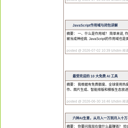
JavaScript作用域与闭包讲解
摘要： 一、什么是作用域？ 简单来说, 作
被当成神经病. JavaScript的作用域
posted @ 2026-07-02 10:39 lzhdim
阅读
最受欢迎的 10 大免费 AI 工具
摘要： 我根据有免费额度、全球使用热度、近
作、图片生成、智能排版和模板生态放进了普通
posted @ 2026-06-30 16:46 lzhdim
阅读
六种AI生意，从月入一万到月入十万
摘要： 你要问我现在做什么最赚钱？ 坦