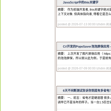
JavaScript中的this关键字
摘要： 作为前端开发者, this关键字绝对
上下文对象. 但具体指向谁, 得看它是怎么被调用的,
posted @ 2026-07-13 00:00 lzhdim
阅读
C#开发的PopoSaver泡泡屏保应用
摘要： 上次开发了图片屏保应用（ https:
的泡泡屏保，所以就以此为例，于是就有了
posted @ 2026-07-09 00:00 lzhdim
阅读
6天不间断测试告诉你到底有多省电！
摘要： 一、前言：省电才是硬道理 很多
调早已不是当年的样子。当一台1.5匹