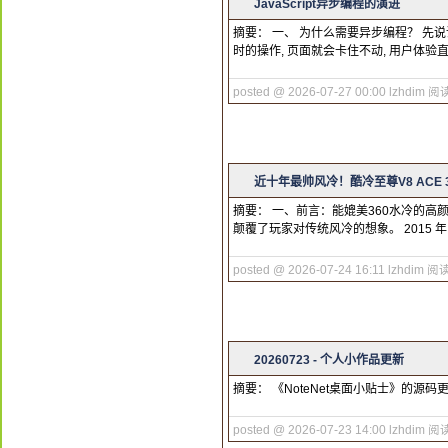
JavaScript异步编程的演进
摘要： 一、 为什么需要异步编程？ 先说
时的操作, 页面就会卡住不动, 用户体验直接爆炸.
posted @ 2026-07-27 00:00 lzhdim
阅读
近十年最帅风冷！酷冷至尊V8 ACE
摘要： 一、前言：能媲美360水冷的高
颠覆了玩家对传统风冷的想象。 2015
posted @ 2026-07-24 16:11 lzhdim
阅读
20260723 - 个人小作品更新
摘要： 《NoteNet桌面小贴士》的
posted @ 2026-07-23 14:00 lzhdim
阅读