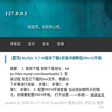
127.0.0.1
知其然，知其所以然。
博客园
首页
联系
管理
[置顶]
MySQL 5.7.44版本下载&安装详细教程(Win11环境)
摘要：
1. 官网下载 官网下载地址：htt
ps://dev.mysql.com/downloads/ 2. 安
装过程 双击已下载的msi文件，根据以
下步骤进行安装... 步骤1： 步骤2： 步
骤3： 步骤4： 3. 配置PATH环境变量 当出现如图所示的情
况，则需要配置PATH环境。 打开设置——>系统—
阅读全文
posted @ 2026-01-27 16:32 Evan1024
阅读(185)
评论(0)
推荐
(0)