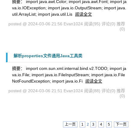
摘要： import java.awt.Color; import java.awt.Font; import ja
va.io.IOException; import java.io.OutputStream; import java.
util.ArrayList; import java.util.Lis
阅读全文
posted @ 2024-03-06 21:56 Evan1024
阅读(95)
评论(0)
推荐
(0)
解析properties文件通用Java工具类
摘要： import com.sun.xml.internal.bind.v2.TODO; import ja
va.io.File; import java.io.FileInputStream; import java.io.File
NotFoundException; import java.io.Fi
阅读全文
posted @ 2024-03-06 21:51 Evan1024
阅读(88)
评论(0)
推荐
(0)
上一页
1
2
3
4
5
下一页