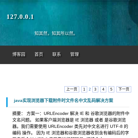
127.0.0.1
知其然，知其所以然。
博客园
首页
联系
管理
上一页
1
2
3
4
5
下一页
java实现浏览器下载附件时文件名中文乱码解决方案
摘要： 方案一：URLEncoder 解决 IE 和 谷歌浏览器的附件中
文名问题。 如果客户端浏览器是 IE 浏览器 或者 是谷歌浏览
器。我们需要使用 URLEncoder 类先对中文名进行 UTF-8 的
编码 操作。 因为 IE 浏览器和谷歌浏览器收到含有编码后的字