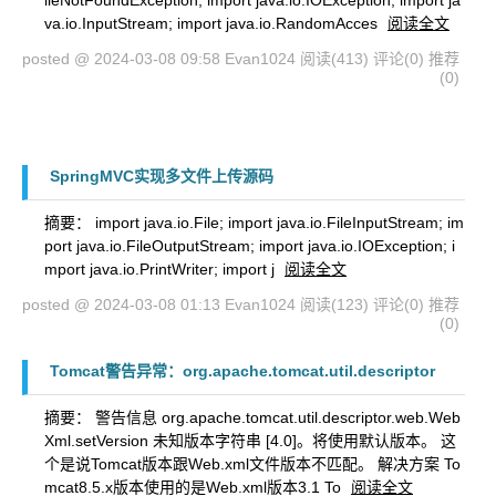
ileNotFoundException; import java.io.IOException; import ja
va.io.InputStream; import java.io.RandomAcces
阅读全文
posted @ 2024-03-08 09:58 Evan1024
阅读(413)
评论(0)
推荐
(0)
SpringMVC实现多文件上传源码
摘要： import java.io.File; import java.io.FileInputStream; im
port java.io.FileOutputStream; import java.io.IOException; i
mport java.io.PrintWriter; import j
阅读全文
posted @ 2024-03-08 01:13 Evan1024
阅读(123)
评论(0)
推荐
(0)
Tomcat警告异常：org.apache.tomcat.util.descriptor
摘要： 警告信息 org.apache.tomcat.util.descriptor.web.Web
Xml.setVersion 未知版本字符串 [4.0]。将使用默认版本。 这
个是说Tomcat版本跟Web.xml文件版本不匹配。 解决方案 To
mcat8.5.x版本使用的是Web.xml版本3.1 To
阅读全文