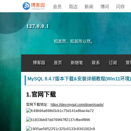
会员
周边
新闻
博问
闪存
127.0.0.1
知其然，知其所以然。
博客园
首页
新随笔
联系
订阅
管
MySQL 8.4.7版本下载&安装详细教程(Win11环境)
1.官网下载
官网下载地址：
https://dev.mysql.com/downloads/