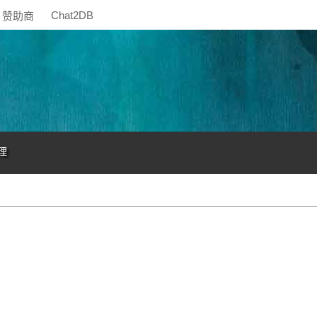
Chat2DB
赞助商
理