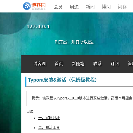
会员
周边
新闻
博问
闪存
127.0.0.1
知其然，知其所以然。
博客园
首页
新随笔
联系
订阅
管
Typora安装&激活（保姆级教程）
提示：该教程以
Typora-1.8.10
版本进行安装激活，高版本可能会
目录
一、官网地址
二、激活工具