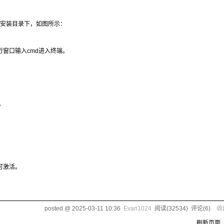
Typora安装目录下，如图所示：
运行窗口输入cmd进入终端。
。
可激活。
posted @
2025-03-11 10:36
Evan1024
阅读(
32534
) 评论(
6
)
收
刷新页面