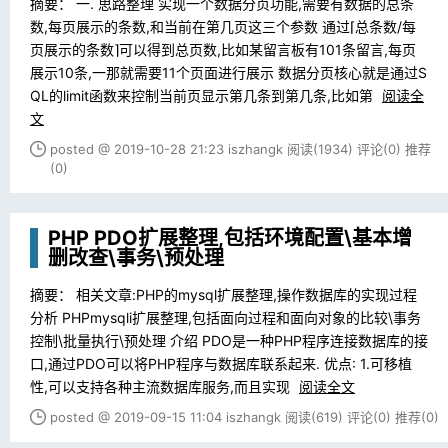
摘要： 一. 思路整理 实现一个数据分页功能,需要有数据的总条
数,每页展示的条数,和当前在第几页这三个参数 通过⌈总条数/每
页展示的条数⌉可以得到总页数,比如某留言板有101条留言,每页
展示10条,一那就需要11个页面进行展示 数据分页核心就是通过S
QL的limit函数来控制当前页显示第几条到第几条,比如第
阅读全
文
posted @ 2019-10-28 21:23 iszhangk
阅读(1934)
评论(0)
推荐
(0)
PHP PDO扩展整理,包括环境配置\基本增
删改查\事务\预处理
摘要： 相关文章:PHP的mysql扩展整理,操作数据库的实现过程
分析 PHPmysqli扩展整理,包括面向过程和面向对象的比较\事务
控制\批量执行\预处理 介绍 PDO是一种PHP程序连接数据库的接
口,通过PDO可以将PHP程序与数据库联系起来. 优点: 1.可移植
性,可以支持各种主流数据库服务,而且实现
阅读全文
posted @ 2019-09-15 11:04 iszhangk
阅读(619)
评论(0)
推荐(0)