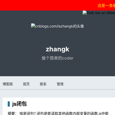
这是一条
zhangk
做个简单的coder
博客园
首页
联系
管理
js闭包
摘要： 啥是闭包? 闭包是能读取其他函数内部变量的函数,js中能