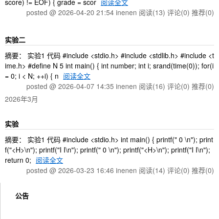
score) != EOF) { grade = scor
阅读全文
posted @ 2026-04-20 21:54 inenen
阅读(13)
评论(0)
推荐(0)
实验二
摘要： 实验1 代码 #include <stdio.h> #include <stdlib.h> #include <t
ime.h> #define N 5 int main() { int number; int i; srand(time(0)); for(i
= 0; i < N; ++i) { n
阅读全文
posted @ 2026-04-07 14:35 inenen
阅读(16)
评论(0)
推荐(0)
2026年3月
实验
摘要： 实验1 代码 #include <stdio.h> int main() { printf(" 0 \n"); print
f("<H>\n"); printf("I I\n"); printf(" 0 \n"); printf("<H>\n"); printf("I I\n");
return 0;
阅读全文
posted @ 2026-03-23 16:46 inenen
阅读(14)
评论(0)
推荐(0)
公告