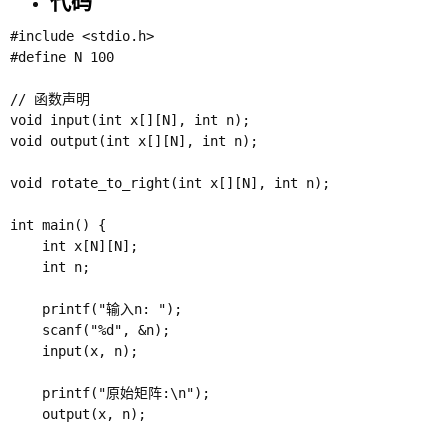
代码
#include <stdio.h>

#define N 100

// 函数声明

void input(int x[][N], int n);

void output(int x[][N], int n);

void rotate_to_right(int x[][N], int n);

int main() {

    int x[N][N];

    int n;

    printf("输入n: "); 

    scanf("%d", &n);

    input(x, n);

    printf("原始矩阵:\n");

    output(x, n);
