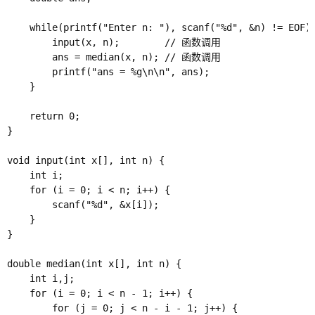
    while(printf("Enter n: "), scanf("%d", &n) != EOF) 
        input(x, n);        // 函数调用

        ans = median(x, n); // 函数调用

        printf("ans = %g\n\n", ans);

    }

    return 0;

}

void input(int x[], int n) {

	int i;

    for (i = 0; i < n; i++) {

        scanf("%d", &x[i]);

    }

}

double median(int x[], int n) {

    int i,j;

    for (i = 0; i < n - 1; i++) {

        for (j = 0; j < n - i - 1; j++) {
