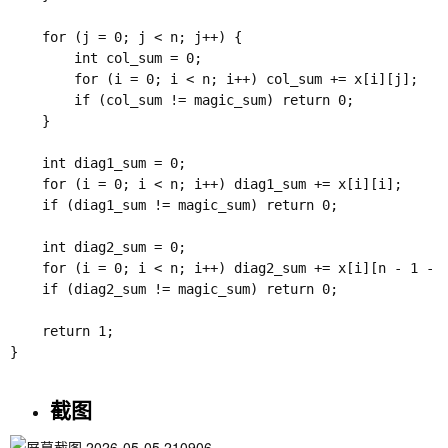
    for (j = 0; j < n; j++) {

        int col_sum = 0;

        for (i = 0; i < n; i++) col_sum += x[i][j];

        if (col_sum != magic_sum) return 0;

    }

    int diag1_sum = 0;

    for (i = 0; i < n; i++) diag1_sum += x[i][i];

    if (diag1_sum != magic_sum) return 0;

    int diag2_sum = 0;

    for (i = 0; i < n; i++) diag2_sum += x[i][n - 1 - i
    if (diag2_sum != magic_sum) return 0;

    return 1;

}

截图