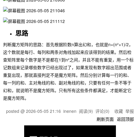
思路
判断魔方矩阵的思路：首先根据阶数n算出幻和，也就是n×(n²+1)/2，
这个数就是每行、每列和两条对角线加起来应该得到的结果。然后检
查矩阵里每个数字是不是都在1到n²之间，并且不能有重复，用一个标
记数组来记录哪些数字已经出现过了，如果发现有数字超出范围或者
重复出现，那就直接判定不是魔方矩阵。然后分别计算每一行的和、
每一列的和、主对角线的和、副对角线的和，只要有任何一条不等于
幻和，就说明不是魔方矩阵。只有所有这些条件都满足，才能断定它
是魔方矩阵。
posted @
2026-05-05 21:16
inenen
阅读(
9
) 评论(
0
)
收藏
举报
刷新页面
返回顶部