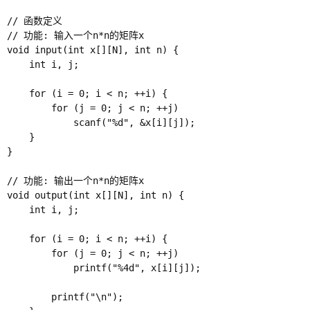
// 函数定义

// 功能: 输入一个n*n的矩阵x

void input(int x[][N], int n) {

    int i, j;

    for (i = 0; i < n; ++i) {

        for (j = 0; j < n; ++j)

            scanf("%d", &x[i][j]);

    }

}

// 功能: 输出一个n*n的矩阵x

void output(int x[][N], int n) {

    int i, j;

    for (i = 0; i < n; ++i) {

        for (j = 0; j < n; ++j)

            printf("%4d", x[i][j]);

        printf("\n");
