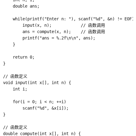
    double ans;

    while(printf("Enter n: "), scanf("%d", &n) != EOF) 
        input(x, n);            // 函数调用

        ans = compute(x, n);    // 函数调用

        printf("ans = %.2f\n\n", ans);

    }

    return 0;

}

// 函数定义

void input(int x[], int n) {

    int i;

    for(i = 0; i < n; ++i)

        scanf("%d", &x[i]);

}

// 函数定义

double compute(int x[], int n) {
