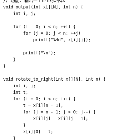
// 功能: 输出一个n*n的矩阵x

void output(int x[][N], int n) {

    int i, j;

    for (i = 0; i < n; ++i) {

        for (j = 0; j < n; ++j)

            printf("%4d", x[i][j]);

        printf("\n");

    }

}

void rotate_to_right(int x[][N], int n) {

    int i, j;

    int t;  

    for (i = 0; i < n; i++) {

        t = x[i][n - 1];               

        for (j = n - 1; j > 0; j--) {

            x[i][j] = x[i][j - 1];        

        }

        x[i][0] = t;                  

    }
