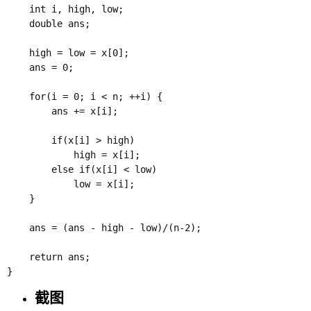
    int i, high, low;

    double ans;

    high = low = x[0];

    ans = 0;

    for(i = 0; i < n; ++i) {

        ans += x[i];

        if(x[i] > high)

            high = x[i];

        else if(x[i] < low)

            low = x[i];

    }

    ans = (ans - high - low)/(n-2);

    return ans;

截图