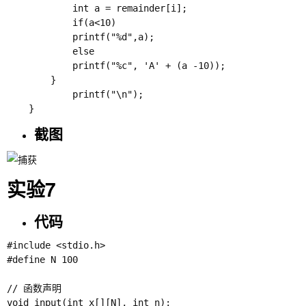
			int a = remainder[i];

			if(a<10)

			printf("%d",a);

			else

			printf("%c", 'A' + (a -10));

		}

            printf("\n");

截图
实验7
代码
#include <stdio.h>

#define N 100

// 函数声明

void input(int x[][N], int n);
