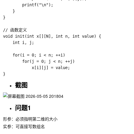
        printf("\n");

    }

}

// 函数定义

void init(int x[][N], int n, int value) {

    int i, j;

    for(i = 0; i < n; ++i)

        for(j = 0; j < n; ++j)

            x[i][j] = value;

截图
问题1
形参：必须指明第二维的大小
实参：可直接写数组名