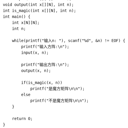
void output(int x[][N], int n);

int is_magic(int x[][N], int n);

int main() {

    int x[N][N];

    int n;

    while(printf("输入n: "), scanf("%d", &n) != EOF) {

        printf("输入方阵:\n");  

        input(x, n); 

        printf("输出方阵:\n");  

        output(x, n);   

        if(is_magic(x, n))

            printf("是魔方矩阵\n\n");

        else

            printf("不是魔方矩阵\n\n");

    }

    return 0;

}
