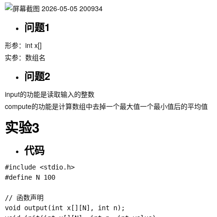
问题1
形参：int x[]
实参：数组名
问题2
input的功能是读取输入的整数
compute的功能是计算数组中去掉一个最大值一个最小值后的平均值
实验3
代码
#include <stdio.h>

#define N 100

// 函数声明

void output(int x[][N], int n);
