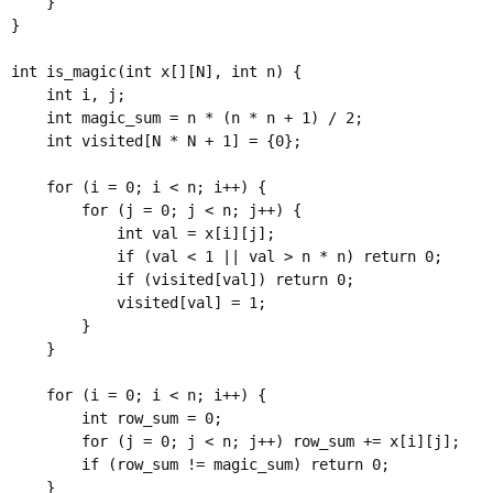
    }

}

int is_magic(int x[][N], int n) {

    int i, j;

    int magic_sum = n * (n * n + 1) / 2; 

    int visited[N * N + 1] = {0};        

    for (i = 0; i < n; i++) {

        for (j = 0; j < n; j++) {

            int val = x[i][j];

            if (val < 1 || val > n * n) return 0;

            if (visited[val]) return 0;

            visited[val] = 1;

        }

    }

    for (i = 0; i < n; i++) {

        int row_sum = 0;

        for (j = 0; j < n; j++) row_sum += x[i][j];

        if (row_sum != magic_sum) return 0;

    }
