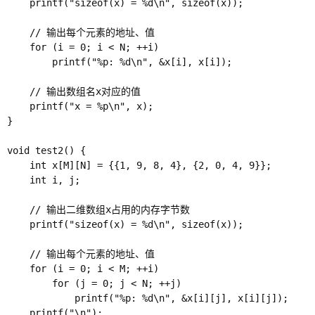
    printf("sizeof(x) = %d\n", sizeof(x));

    // 输出每个元素的地址、值 

    for (i = 0; i < N; ++i)

        printf("%p: %d\n", &x[i], x[i]);

    // 输出数组名x对应的值 

	printf("x = %p\n", x); 

}

void test2() {

    int x[M][N] = {{1, 9, 8, 4}, {2, 0, 4, 9}};

    int i, j;

    // 输出二维数组x占用的内存字节数

    printf("sizeof(x) = %d\n", sizeof(x));

    // 输出每个元素的地址、值 

    for (i = 0; i < M; ++i)

        for (j = 0; j < N; ++j)

            printf("%p: %d\n", &x[i][j], x[i][j]);

    printf("\n");
