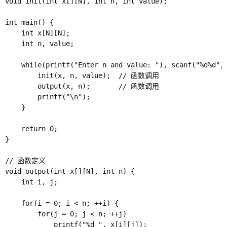
void init(int x[][N], int n, int value);

int main() {

    int x[N][N];

    int n, value;

    while(printf("Enter n and value: "), scanf("%d%d", 
        init(x, n, value);  // 函数调用

        output(x, n);       // 函数调用

        printf("\n");

    }

    return 0;

}

// 函数定义

void output(int x[][N], int n) {

    int i, j;

    for(i = 0; i < n; ++i) {

        for(j = 0; j < n; ++j)

            printf("%d ", x[i][j]);
