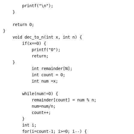
        printf("\n");

    }

    return 0;

}

    void dec_to_n(int x, int n) {

    	if(x==0) {

        	printf("0");

    	    return;

	}

    	    int remainder[N];

    	    int count = 0;

    	    int num =x;

    	while(num!=0) {

    		remainder[count] = num % n;

    		num=num/n;

    		count++;	

		}

		int i;

		for(i=count-1; i>=0; i--) {
