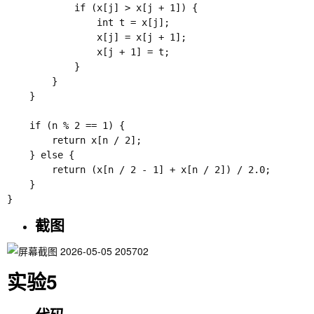
            if (x[j] > x[j + 1]) {

                int t = x[j];

                x[j] = x[j + 1];

                x[j + 1] = t;

            }

        }

    }

    if (n % 2 == 1) {

        return x[n / 2];

    } else {

        return (x[n / 2 - 1] + x[n / 2]) / 2.0;

    }

截图
实验5