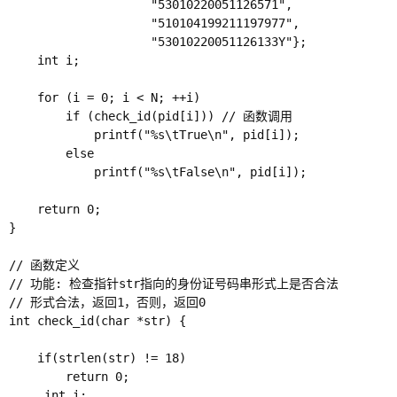
                    "53010220051126571",

                    "510104199211197977",

                    "53010220051126133Y"};

    int i;

    for (i = 0; i < N; ++i)

        if (check_id(pid[i])) // 函数调用

            printf("%s\tTrue\n", pid[i]);

        else

            printf("%s\tFalse\n", pid[i]);

    return 0;

}

// 函数定义

// 功能: 检查指针str指向的身份证号码串形式上是否合法

// 形式合法，返回1，否则，返回0

int check_id(char *str) {

    if(strlen(str) != 18)

        return 0;

     int i; 
