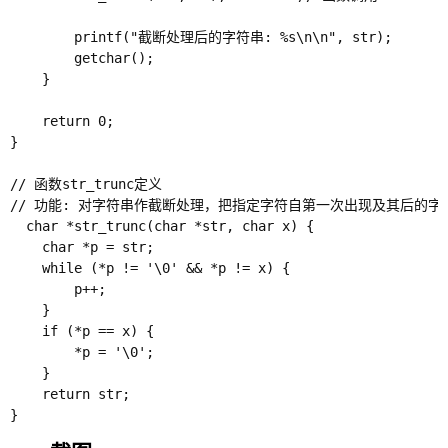
        printf("截断处理后的字符串: %s\n\n", str);

        getchar();

    }

    return 0;

}

// 函数str_trunc定义

// 功能: 对字符串作截断处理，把指定字符自第一次出现及其后的字符
  char *str_trunc(char *str, char x) {

    char *p = str;

    while (*p != '\0' && *p != x) {

        p++;

    }

    if (*p == x) {

        *p = '\0';

    }

    return str;
