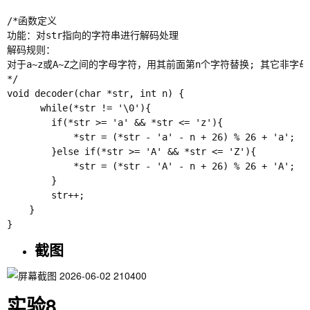
/*函数定义

功能：对str指向的字符串进行解码处理

解码规则：

对于a~z或A~Z之间的字母字符，用其前面第n个字符替换; 其它非字母
*/

void decoder(char *str, int n) {

      while(*str != '\0'){

        if(*str >= 'a' && *str <= 'z'){

            *str = (*str - 'a' - n + 26) % 26 + 'a';

        }else if(*str >= 'A' && *str <= 'Z'){

            *str = (*str - 'A' - n + 26) % 26 + 'A';

        }

        str++;

    } 

截图
实验8