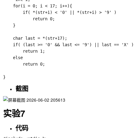
    for(i = 0; i < 17; i++){

        if( *(str+i) < '0' || *(str+i) > '9' )

            return 0;

    }

    char last = *(str+17);

    if( (last >= '0' && last <= '9') || last == 'X' )

        return 1;

    else

        return 0;

截图
实验7
代码