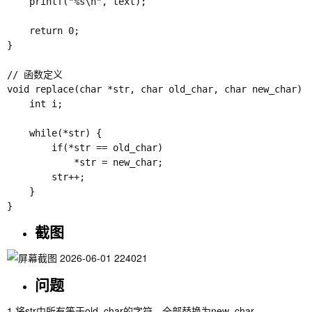
    printf("%s\n", text);

    return 0;

}

// 函数定义

void replace(char *str, char old_char, char new_char) {
    int i;

    while(*str) {

        if(*str == old_char)

            *str = new_char;

        str++;

    }

截图
问题
1.将str中所有等于old_char的字符，全部替换为new_char。