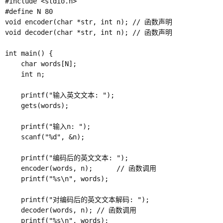
#include <stdio.h>

#define N 80

void encoder(char *str, int n); // 函数声明

void decoder(char *str, int n); // 函数声明

int main() {

    char words[N];

    int n;

    printf("输入英文文本: ");

    gets(words);

    printf("输入n: ");

    scanf("%d", &n);

    printf("编码后的英文文本: ");

    encoder(words, n);      // 函数调用

    printf("%s\n", words);

    printf("对编码后的英文文本解码: ");

    decoder(words, n); // 函数调用

    printf("%s\n", words);
