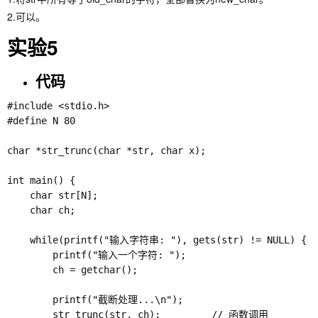
2.可以。
实验5
代码
#include <stdio.h>

#define N 80

char *str_trunc(char *str, char x);

int main() {

    char str[N];

    char ch;

    while(printf("输入字符串: "), gets(str) != NULL) {

        printf("输入一个字符: ");

        ch = getchar();

        printf("截断处理...\n");

        str_trunc(str, ch);         // 函数调用
