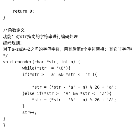
    return 0;

}

/*函数定义

功能：对str指向的字符串进行编码处理

编码规则：

对于a~z或A~Z之间的字母字符，用其后第n个字符替换; 其它非字母字
*/

void encoder(char *str, int n) {

        while(*str != '\0'){ 

        if(*str >= 'a' && *str <= 'z'){

            *str = (*str - 'a' + n) % 26 + 'a';

        }else if(*str >= 'A' && *str <= 'Z'){

            *str = (*str - 'A' + n) % 26 + 'A';

        }

        str++; 

} 

}
