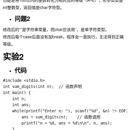
功能是将100以内的整数转化为相对应的等级（A~E），形参类型是
int整数型，返回值是char字符型。
问题2
修改后的“”是字符串常量，而char应该用‘’，是单字符类型。
修改后每个case后面没有加break，程序会一直执行，无法得到正确
等级。
实验2
代码
#include <stdio.h>

int sum_digits(int n);  // 函数声明

int main() {

    int n;

    int ans;

    while(printf("Enter n: "), scanf("%d", &n) != EOF) 
        ans = sum_digits(n);    // 函数调用

        printf("n = %d, ans = %d\n\n", n, ans);

    }
