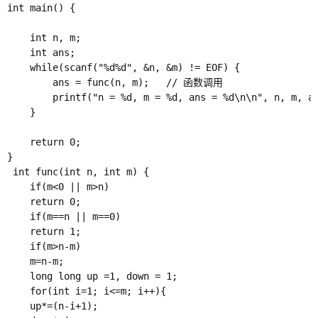
int main() {

    int n, m;

    int ans;

    while(scanf("%d%d", &n, &m) != EOF) {

        ans = func(n, m);   // 函数调用

        printf("n = %d, m = %d, ans = %d\n\n", n, m, an
    }

    return 0;

}

 int func(int n, int m) {

 	if(m<0 || m>n)

 	return 0;

 	if(m==n || m==0)

 	return 1;

 	if(m>n-m)

 	m=n-m;

 	long long up =1, down = 1;

 	for(int i=1; i<=m; i++){

 	up*=(n-i+1);
