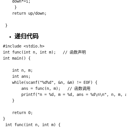
 	down*=i;

	 }

	return up/down;

递归代码
#include <stdio.h>

int func(int n, int m);   // 函数声明

int main() {

    int n, m;

    int ans;

    while(scanf("%d%d", &n, &m) != EOF) {

        ans = func(n, m);   // 函数调用

        printf("n = %d, m = %d, ans = %d\n\n", n, m, an
    }

    return 0;

}

 int func(int n, int m) {
