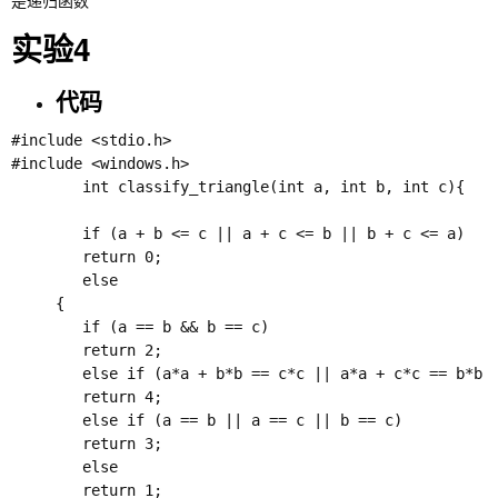
是递归函数
实验4
代码
#include <stdio.h>

#include <windows.h>

        int classify_triangle(int a, int b, int c){

        if (a + b <= c || a + c <= b || b + c <= a) 

        return 0;

        else

	 {

        if (a == b && b == c) 

        return 2;

        else if (a*a + b*b == c*c || a*a + c*c == b*b |
        return 4;

        else if (a == b || a == c || b == c) 

        return 3;

        else 

        return 1;
