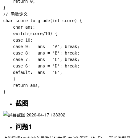
    return 0;

}

// 函数定义

char score_to_grade(int score) {

    char ans;

    switch(score/10) {

    case 10:

    case 9:   ans = 'A'; break;

    case 8:   ans = 'B'; break;

    case 7:   ans = 'C'; break;

    case 6:   ans = 'D'; break;

    default:  ans = 'E';

    }

    return ans;

截图
问题1