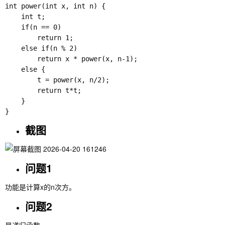
int power(int x, int n) {

    int t;

    if(n == 0)

        return 1;

    else if(n % 2)

        return x * power(x, n-1);

    else {

        t = power(x, n/2);

        return t*t;

    }

截图
问题1
功能是计算x的n次方。
问题2