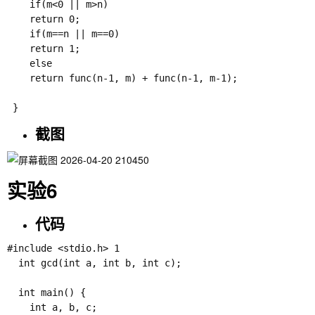
 	if(m<0 || m>n)

 	return 0;

 	if(m==n || m==0)

 	return 1;

 	else 

 	return func(n-1, m) + func(n-1, m-1);

截图
实验6
代码
#include <stdio.h> 1

  int gcd(int a, int b, int c);

  int main() {

    int a, b, c;
