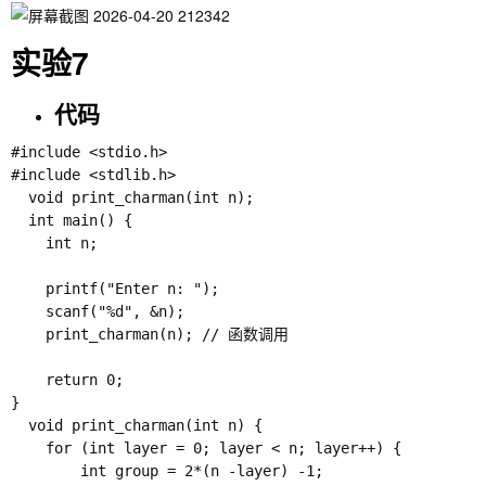
实验7
代码
#include <stdio.h>

#include <stdlib.h>

  void print_charman(int n);

  int main() {

    int n;

    printf("Enter n: ");

    scanf("%d", &n);

    print_charman(n); // 函数调用

    return 0;

}

  void print_charman(int n) {

  	for (int layer = 0; layer < n; layer++) {

  		int group = 2*(n -layer) -1;
