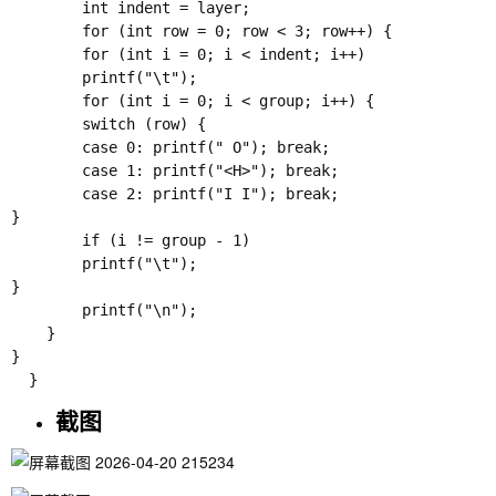
        int indent = layer;       

        for (int row = 0; row < 3; row++) {

        for (int i = 0; i < indent; i++) 

        printf("\t");

        for (int i = 0; i < group; i++) {

        switch (row) {

        case 0: printf(" O"); break;

        case 1: printf("<H>"); break;

        case 2: printf("I I"); break;

}

        if (i != group - 1) 

        printf("\t");

}

        printf("\n");   

    }

}

截图