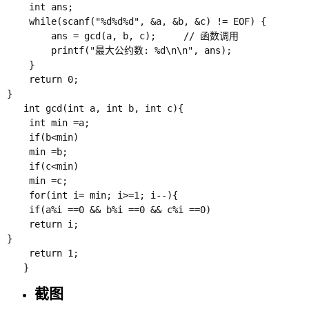
    int ans;

    while(scanf("%d%d%d", &a, &b, &c) != EOF) {

        ans = gcd(a, b, c);     // 函数调用

        printf("最大公约数: %d\n\n", ans);

    }

    return 0;

}

   int gcd(int a, int b, int c){

   	int min =a;

   	if(b<min)

   	min =b;

   	if(c<min)

   	min =c;

   	for(int i= min; i>=1; i--){

   	if(a%i ==0 && b%i ==0 && c%i ==0)

   	return i;

}

    return 1;

截图