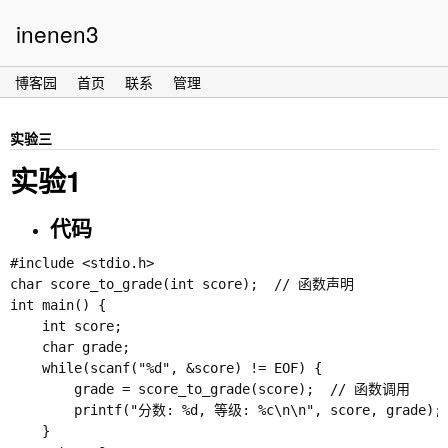
inenen3
博客园
首页
联系
管理
实验三
实验1
代码
#include <stdio.h>

char score_to_grade(int score);  // 函数声明

int main() {

    int score;

    char grade;

    while(scanf("%d", &score) != EOF) {

        grade = score_to_grade(score);  // 函数调用

        printf("分数: %d, 等级: %c\n\n", score, grade);

    }
