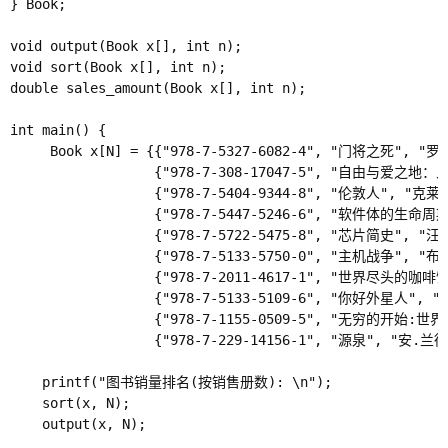
} Book;

void output(Book x[], int n);

void sort(Book x[], int n);

double sales_amount(Book x[], int n);

int main() {

     Book x[N] = {{"978-7-5327-6082-4", "门将之死", "罗
                  {"978-7-308-17047-5", "自由与爱之地：
                  {"978-7-5404-9344-8", "伦敦人", "克莱
                  {"978-7-5447-5246-6", "软件体的生命周期
                  {"978-7-5722-5475-8", "芯片简史", "汪波
                  {"978-7-5133-5750-0", "主机战争", "布
                  {"978-7-2011-4617-1", "世界尽头的咖啡
                  {"978-7-5133-5109-6", "你好外星人",
                  {"978-7-1155-0509-5", "无穷的开始:
                  {"978-7-229-14156-1", "源泉", "安.兰德"
    printf("图书销量排名(按销售册数): \n");

    sort(x, N);

    output(x, N);
