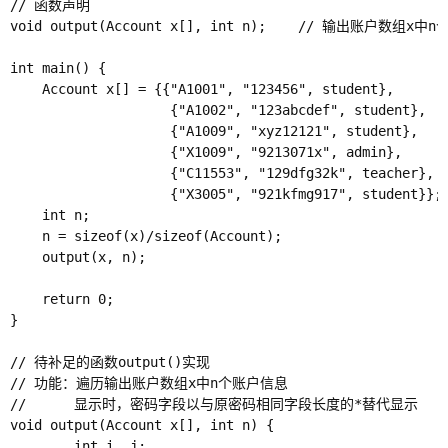
// 函数声明

void output(Account x[], int n);    // 输出账户
int main() {

    Account x[] = {{"A1001", "123456", student},

                    {"A1002", "123abcdef", student},

                    {"A1009", "xyz12121", student}, 

                    {"X1009", "9213071x", admin},

                    {"C11553", "129dfg32k", teacher},

                    {"X3005", "921kfmg917", student}};

    int n;

    n = sizeof(x)/sizeof(Account);

    output(x, n);

    return 0;

}

// 待补足的函数output()实现

// 功能：遍历输出账户数组x中n个账户信息

//      显示时，密码字段以与原密码相同字段长度的*替代显示

void output(Account x[], int n) {

        int i, j;
