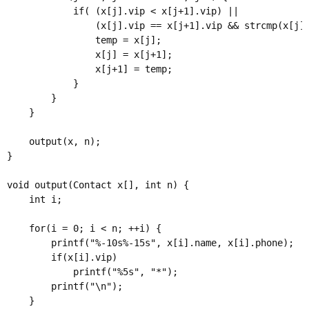
            if( (x[j].vip < x[j+1].vip) || 

                (x[j].vip == x[j+1].vip && strcmp(x[j].
                temp = x[j];

                x[j] = x[j+1];

                x[j+1] = temp;

            }

        }

    }

    output(x, n);

}

void output(Contact x[], int n) {

    int i;

    for(i = 0; i < n; ++i) {

        printf("%-10s%-15s", x[i].name, x[i].phone);

        if(x[i].vip)

            printf("%5s", "*");

        printf("\n");

    }
