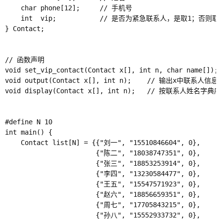
    char phone[12];     // 手机号

    int  vip;           // 是否为紧急联系人，是取1；否则取0
} Contact; 

// 函数声明

void set_vip_contact(Contact x[], int n, char name[
void output(Contact x[], int n);    // 输出x中联系人信息

void display(Contact x[], int n);   // 按联系人
#define N 10

int main() {

    Contact list[N] = {{"刘一", "15510846604", 0},

                       {"陈二", "18038747351", 0},

                       {"张三", "18853253914", 0},

                       {"李四", "13230584477", 0},

                       {"王五", "15547571923", 0},

                       {"赵六", "18856659351", 0},

                       {"周七", "17705843215", 0},

                       {"孙八", "15552933732", 0},
