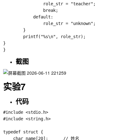
                role_str = "teacher";

                break;

            default:

                role_str = "unknown";

        }

        printf("%s\n", role_str);

}

截图
实验7
代码
#include <stdio.h>

#include <string.h>

typedef struct {

    char name[20];      // 姓名
