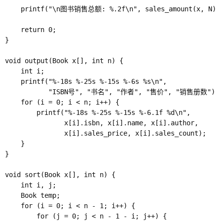
    printf("\n图书销售总额: %.2f\n", sales_amount(x, N));
    return 0;

}

void output(Book x[], int n) {

    int i;

    printf("%-18s %-25s %-15s %-6s %s\n",

           "ISBN号", "书名", "作者", "售价", "销售册数");

    for (i = 0; i < n; i++) {

        printf("%-18s %-25s %-15s %-6.1f %d\n",

               x[i].isbn, x[i].name, x[i].author,

               x[i].sales_price, x[i].sales_count);

    }

}

void sort(Book x[], int n) {

    int i, j;

    Book temp;

    for (i = 0; i < n - 1; i++) {

        for (j = 0; j < n - 1 - i; j++) {
