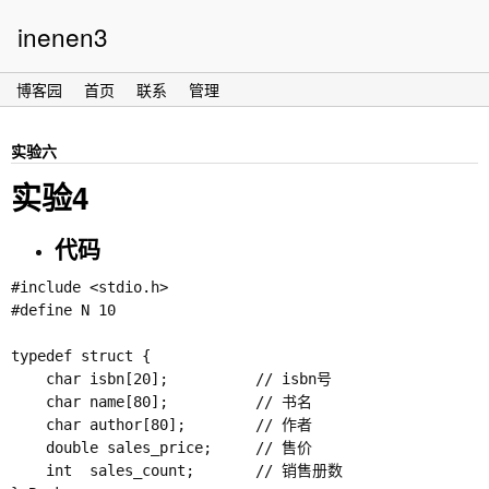
inenen3
博客园
首页
联系
管理
实验六
实验4
代码
#include <stdio.h>

#define N 10

typedef struct {

    char isbn[20];          // isbn号

    char name[80];          // 书名

    char author[80];        // 作者

    double sales_price;     // 售价

    int  sales_count;       // 销售册数
