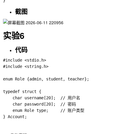
截图
实验6
代码
#include <stdio.h>

#include <string.h>

enum Role {admin, student, teacher};

typedef struct {

    char username[20];  // 用户名

    char password[20];  // 密码

    enum Role type;     // 账户类型

} Account;
