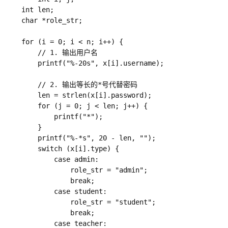
    int len;

    char *role_str;

    for (i = 0; i < n; i++) {

        // 1. 输出用户名

        printf("%-20s", x[i].username);

        // 2. 输出等长的*号代替密码

        len = strlen(x[i].password);

        for (j = 0; j < len; j++) {

            printf("*");

        }

        printf("%-*s", 20 - len, ""); 

        switch (x[i].type) {

            case admin:

                role_str = "admin";

                break;

            case student:

                role_str = "student";

                break;

            case teacher:
