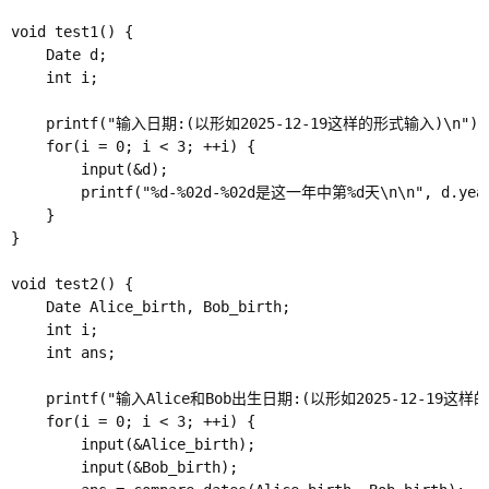
void test1() {

    Date d;

    int i;

    printf("输入日期:(以形如2025-12-19这样的形式输入)\n");

    for(i = 0; i < 3; ++i) {

        input(&d);

        printf("%d-%02d-%02d是这一年中第%d天\n\n", d.year, 
    }

}

void test2() {

    Date Alice_birth, Bob_birth;

    int i;

    int ans;

    printf("输入Alice和Bob出生日期:(以形如2025-12-19这样的
    for(i = 0; i < 3; ++i) {

        input(&Alice_birth);

        input(&Bob_birth);
