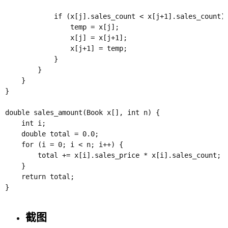
            if (x[j].sales_count < x[j+1].sales_count) 
                temp = x[j];

                x[j] = x[j+1];

                x[j+1] = temp;

            }

        }

    }

}

double sales_amount(Book x[], int n) {

    int i;

    double total = 0.0;

    for (i = 0; i < n; i++) {

        total += x[i].sales_price * x[i].sales_count;

    }

    return total;

}

截图