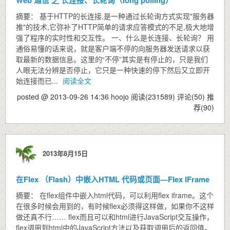
Web 通信 之 长连接、长轮询（long polling）
摘要： 基于HTTP的长连接,是一种通过长轮询方式实现"服务器
推"的技术,它弥补了HTTP简单的请求应答模式的不足,极大地增
强了程序的实时性和交互性。 一、什么是长连接、长轮询？ 用
通俗易懂的话来说，就是客户端不停的向服务器发送请求以获
取最新的数据信息。这里的“不停”其实是有停止的，只是我们
人眼无法分辨是否停止，它只是一种快速的停下然后又立即开
始连接而已...
阅读全文
posted @ 2013-09-26 14:36 hoojo
阅读(231589)
评论(50)
推
荐(90)
2013年8月15日
在Flex （Flash）中嵌入HTML 代码或页面—Flex IFrame
摘要： 在flex组件中嵌入html代码，可以利用flex iframe。这个
在很多时候会用到的，有时候flex必须得这样做，如果你不这样
做还真不行…… flex而且可以和html进行JavaScript交互操作，
flex调用到html中的JavaScript方法以及获取调用后的返回值。