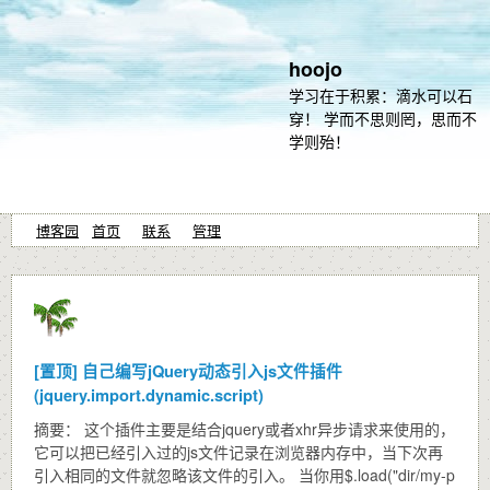
hoojo
学习在于积累：滴水可以石
穿！ 学而不思则罔，思而不
学则殆！
博客园
首页
联系
管理
[置顶]
自己编写jQuery动态引入js文件插件
(jquery.import.dynamic.script)
摘要： 这个插件主要是结合jquery或者xhr异步请求来使用的，
它可以把已经引入过的js文件记录在浏览器内存中，当下次再
引入相同的文件就忽略该文件的引入。 当你用$.load("dir/my-p