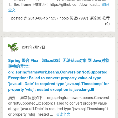
1、flex iframe下载地址：https://github.com/download...
阅读
全文
posted @ 2013-08-15 15:57 hoojo
阅读(7997)
评论(0)
推荐
(0)
2013年7月17日
Spring 整合 Flex （BlazeDS）无法从as对象 到 Java对象
转换的异常：
org.springframework.beans.ConversionNotSupported
Exception: Failed to convert property value of type
'java.util.Date' to required type 'java.sql.Timestamp' for
property 'wfsj'; nested exception is java.lang.Ill
摘要： 异常信息如下： org.springframework.beans.Conversi
onNotSupportedException: Failed to convert property value
of type 'java.util.Date' to required type 'java.sql.Timestamp' f
or property 'wfsj'; nested ...
阅读全文