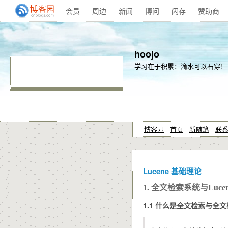
会员
周边
新闻
博问
闪存
赞助商
hoojo
学习在于积累：滴水可以石穿！
博客园
首页
新随笔
联
Lucene 基础理论
1. 全文检索系统与Luce
1.1 什么是全文检索与全