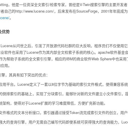
 Cutting，他是一位资深全文索引/检索专家，曾经是V-Twin搜索引擎的主要开发
http://www.lucene.com/，后来发布在SourceForge，2001年年底成
ucene/
。
点及优势
Lucene从问世之后，引发了开放源代码社群的巨大反响，程序员们不仅使
软件也采用了Lucene作为其内部全文检索子系统的核心。apache软件基金会的
ne作为帮助子系统的全文索引引擎，相应的IBM的商业软件Web Sphere中也采
的应用。
索引擎，其具有如下突出的优点：
应用平台。Lucene定义了一套以8位字节为基础的索引文件格式，使得兼容
擎的倒排索引的基础上，实现了分块索引，能够针对新的文件建立小文件索引，
统架构，使得对于Lucene扩展的学习难度降低，方便扩充新功能。
文件格式的文本分析接口，索引器通过接受Token流完成索引文件的创立，用
强大的查询引擎，用户无需自己编写代码即使系统可获得强大的查询能力，Luce