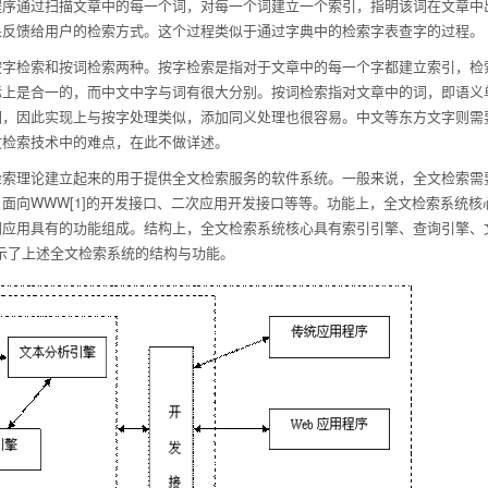
程序通过扫描文章中的每一个词，对每一个词建立一个索引，指明该词在文章中
果反馈给用户的检索方式。这个过程类似于通过字典中的检索字表查字的过程。
按字检索和按词检索两种。按字检索是指对于文章中的每一个字都建立索引，检
际上是合一的，而中文中字与词有很大分别。按词检索指对文章中的词，即语义
词，因此实现上与按字处理类似，添加同义处理也很容易。中文等东方文字则需
文检索技术中的难点，在此不做详述。
检索理论建立起来的用于提供全文检索服务的软件系统。一般来说，全文检索需
面向WWW[1]的开发接口、二次应用开发接口等等。功能上，全文检索系统
同应用具有的功能组成。结构上，全文检索系统核心具有索引引擎、查询引擎、
展示了上述全文检索系统的结构与功能。