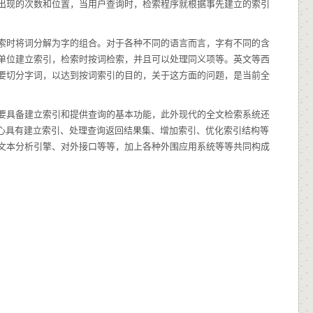
出现的次数和位置，当用户查询时，检索程序就根据事先建立的索引
索时将词分解为字的组合。对于各种不同的语言而言，字有不同的含
单位建立索引，检索时按词检索，并且可以处理同义项等。英文等西
要切分字词，以达到按词索引的目的，关于这方面的问题，是当前全
要具备建立索引和提供查询的基本功能，此外现代的全文检索系统还
核心具有建立索引、处理查询返回结果集、增加索引、优化索引结构等
文本分析引擎、对外接口等等，加上各种外围应用系统等等共同构成