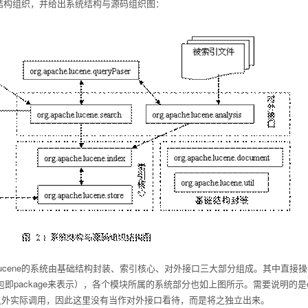
统的结构组织，并给出系统结构与源码组织图：
ucene的系统由基础结构封装、索引核心、对外接口三大部分组成。其中直接操
package来表示），各个模块所属的系统部分也如上图所示。需要说明的是org.apache.luc
之外实际调用，因此这里没有当作对外接口看待，而是将之独立出来。