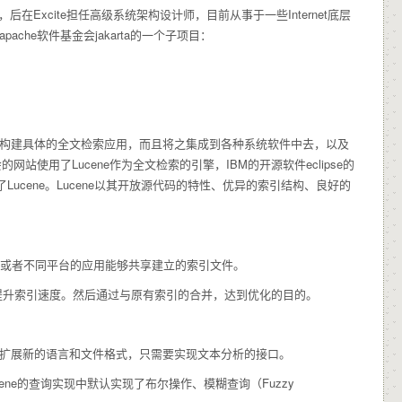
者，后在Excite担任高级系统架构设计师，目前从事于一些Internet底层
为apache软件基金会jakarta的一个子项目：
用它构建具体的全文检索应用，而且将之集成到各种系统软件中去，以及
网站使用了Lucene作为全文检索的引擎，IBM的开源软件eclipse的
用了Lucene。Lucene以其开放源代码的特性、优异的索引结构、良好的
系统或者不同平台的应用能够共享建立的索引文件。
提升索引速度。然后通过与原有索引的合并，达到优化的目的。
户扩展新的语言和文件格式，只需要实现文本分析的接口。
ne的查询实现中默认实现了布尔操作、模糊查询（Fuzzy