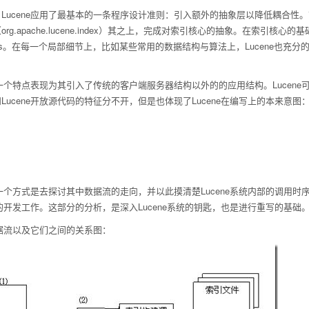
cene应用了最基本的一条程序设计准则：引入额外的抽象层以降低耦合性。首先，引入对
apache.lucene.index）其之上，完成对索引核心的抽象。在索引核心的基础上开始
ene.analysis。在每一个局部细节上，比如某些常用的数据结构与算法上，Lucen
。
的另一个特点表现为其引入了传统的客户端服务器结构以外的的应用结构。Luce
Lucene开放源代码的特征分不开，但是也体现了Lucene在编写上的本来意
：
另一个方式是去探讨其中数据流的走向，并以此摸清楚Lucene系统内部的调用时
上的开发工作。这部分的分析，是深入Lucene系统的钥匙，也是进行重写的基础
数据流以及它们之间的关系图：