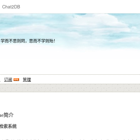
Chat2DB
 学而不思则罔，思而不学则殆！
系
订阅
管理
ne简介
文检索系统