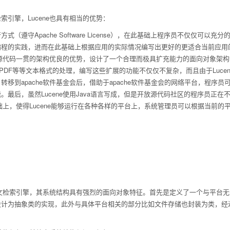
。
引擎，Lucene也具有相当的优势：
（遵守Apache Software License），在此基础上程序员不仅仅可以
程的实践，进而在此基础上根据应用的实际情况编写出更好的更适合当前应用的
开放源代码一贯的架构优良的优势，设计了一个合理而极具扩充能力的面向对象架构
、PDF等等文本格式的处理，编写这些扩展的功能不仅仅不复杂，而且由于Luc
转移到apache软件基金会后，借助于apache软件基金会的网络平台，程
最后，虽然Lucene使用Java语言写成，但是开放源代码社区的程序员正在不懈的
的基础上，使得Lucene能够运行在各种各样的平台上，系统管理员可以根据当前
的全文检索引擎，其系统结构具有强烈的面向对象特征。首先是定义了一个与平
设计为抽象类的实现，此外与具体平台相关的部分比如文件存储也封装为类，经