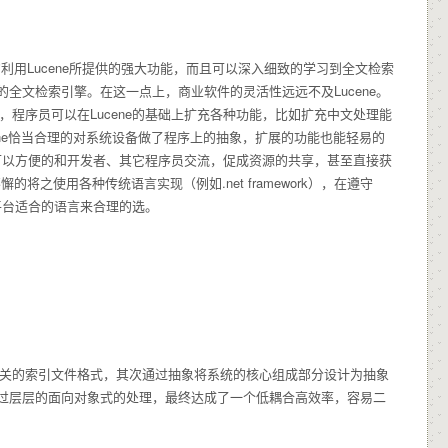
充分的利用Lucene所提供的强大功能，而且可以深入细致的学习到全文检索
全文检索引擎。在这一点上，商业软件的灵活性远远不及Lucene。
，程序员可以在Lucene的基础上扩充各种功能，比如扩充中文处理能
ene恰当合理的对系统设备做了程序上的抽象，扩展的功能也能轻易的
序员可以方便的和开发者、其它程序员交流，促成资源的共享，甚至直接获
将之使用各种传统语言实现（例如.net framework），在遵守
的平台适合的语言来合理的选。
台无关的索引文件格式，其次通过抽象将系统的核心组成部分设计为抽象
过层层的面向对象式的处理，最终达成了一个低耦合高效率，容易二