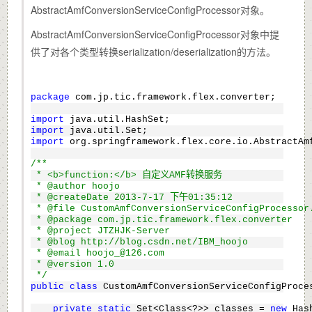
AbstractAmfConversionServiceConfigProcessor对象。
AbstractAmfConversionServiceConfigProcessor对象中提
供了对各个类型转换serialization/deserialization的方法。
package
 com.jp.tic.framework.flex.converter;
import
 java.util.HashSet;
import
 java.util.Set;
import
 org.springframework.flex.core.io.AbstractAm
/**
 * <b>function:</b> 自定义AMF转换服务
 * @author hoojo
 * @createDate 2013-7-17 下午01:35:12
 * @file CustomAmfConversionServiceConfigProcessor
 * @package com.jp.tic.framework.flex.converter
 * @project JTZHJK-Server
 * @blog http://blog.csdn.net/IBM_hoojo
 * @email hoojo_@126.com
 * @version 1.0
 */
public
class
 CustomAmfConversionServiceConfigProce
private
static
 Set<Class<?>> classes = 
new
 Has