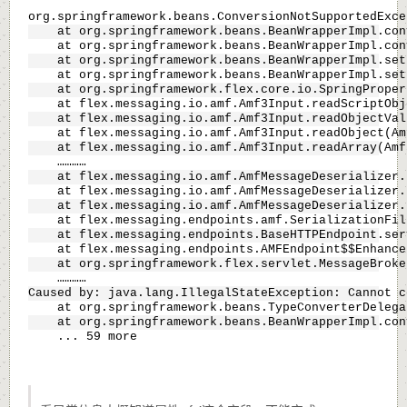
org.springframework.beans.ConversionNotSupportedExce
    at org.springframework.beans.BeanWrapperImpl.con
    at org.springframework.beans.BeanWrapperImpl.con
    at org.springframework.beans.BeanWrapperImpl.set
    at org.springframework.beans.BeanWrapperImpl.set
    at org.springframework.flex.core.io.SpringProper
    at flex.messaging.io.amf.Amf3Input.readScriptObj
    at flex.messaging.io.amf.Amf3Input.readObjectVal
    at flex.messaging.io.amf.Amf3Input.readObject(Am
    at flex.messaging.io.amf.Amf3Input.readArray(Amf
    …………
    at flex.messaging.io.amf.AmfMessageDeserializer.
    at flex.messaging.io.amf.AmfMessageDeserializer.
    at flex.messaging.io.amf.AmfMessageDeserializer.
    at flex.messaging.endpoints.amf.SerializationFil
    at flex.messaging.endpoints.BaseHTTPEndpoint.ser
    at flex.messaging.endpoints.AMFEndpoint$$Enhance
    at org.springframework.flex.servlet.MessageBroke
    …………
Caused by: java.lang.IllegalStateException: Cannot c
    at org.springframework.beans.TypeConverterDelega
    at org.springframework.beans.BeanWrapperImpl.con
    ... 59 more