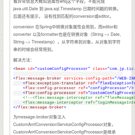
看异常信息大概知道属性wfsj这个字段，不能完成
java.util.Date 到 java.sql.Timestamp 日期时间戳的转换。
后面还有提示， 没有找到匹配的conversion或editor。
conversion 在Spring中转换对象属性会用到，而editor和
converter 以及formatter也是在转换对象（String –> Date,
String –> Timestamp），从字符串到对象，从对象到字符
串的时候会经常用到。
解决方法：
<
bean
id
="customConfigProcessor"
class
="com.jp.tic
<
flex:message-broker
services-config-path
="/WEB-IN
<
flex:exception-translator
ref
="flexExceptionT
<
flex:config-processor
ref
="configProcessor"
/>
<
flex:config-processor
ref
="customConfigProces
<!--<flex:message-interceptor ref="flexMessage
    <flex:message-interceptor ref="loginMessageInt
</
flex:message-broker
>
为message-broker对象注入
CustomAmfConversionServiceConfigProcessor对象，
CustomAmfConversionServiceConfigProcessor是继承