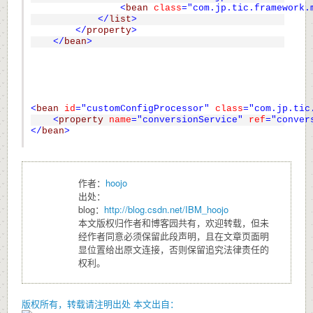
<
bean
class
="com.jp.tic.framework.
</
list
>
</
property
>
</
bean
>
<
bean
id
="customConfigProcessor"
class
="com.jp.tic
<
property
name
="conversionService"
ref
="conver
</
bean
>
作者：
hoojo
出处：
blog：
http://blog.csdn.net/IBM_hoojo
本文版权归作者和博客园共有，欢迎转载，但未
经作者同意必须保留此段声明，且在文章页面明
显位置给出原文连接，否则保留追究法律责任的
权利。
版权所有，转载请注明出处
本文出自：