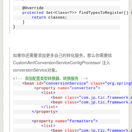
    @Override
protected
 Set<Class<?>> findTypesToRegister() 
return
 classes;
    }
}
如果你还需要添加更多自己的转化服务，那么你需要给
CustomAmfConversionServiceConfigProcessor 注入
conversionService对象。
<!-- 添加配置类型转换器、转换服务 -->
<
bean
id
="conversionService"
class
="org.spring
<
property
name
="converters"
>
<
list
>
<
bean
class
="com.jp.tic.framework.
<
bean
class
="com.jp.tic.framework.
</
list
>
</
property
>
<
property
name
="formatters"
>
<
list
>
<
bean
class
="com.jp.tic.framework.