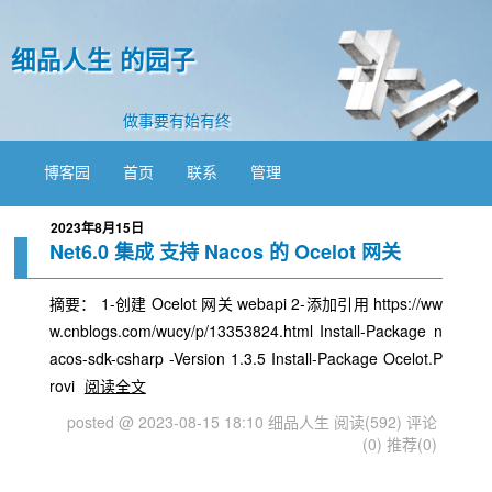
细品人生 的园子
做事要有始有终
博客园
首页
联系
管理
2023年8月15日
Net6.0 集成 支持 Nacos 的 Ocelot 网关
摘要： 1-创建 Ocelot 网关 webapi 2-添加引用 https://ww
w.cnblogs.com/wucy/p/13353824.html Install-Package n
acos-sdk-csharp -Version 1.3.5 Install-Package Ocelot.P
rovi
阅读全文
posted @ 2023-08-15 18:10 细品人生
阅读(592)
评论
(0)
推荐(0)