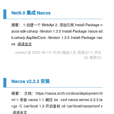
Net6.0 集成 Nacos
摘要： 1-创建一个 WebApi 2- 添加引用 Install-Package n
acos-sdk-csharp -Version 1.3.5 Install-Package nacos-sd
k-csharp.AspNetCore -Version 1.3.5 Install-Package nac
os
阅读全文
posted @ 2023-08-15 18:00 细品人生
阅读(417)
评论
(0)
推荐(0)
Nacos v2.2.3 安装
摘要： 文档：https://nacos.io/zh-cn/docs/deployment.ht
ml 1-安装 nacos 1.1-解压 tar -zxvf nacos-server-2.2.3.ta
r.gz -C /usr/local 1.2-开启鉴权 cd /usr/local/nacos/conf v
阅读全文