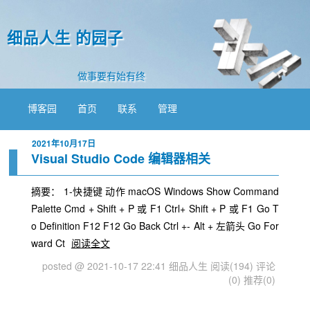
细品人生 的园子
做事要有始有终
博客园
首页
联系
管理
2021年10月17日
Visual Studio Code 编辑器相关
摘要： 1-快捷键 动作 macOS Windows Show Command
Palette Cmd + Shift + P 或 F1 Ctrl+ Shift + P 或 F1 Go T
o Definition F12 F12 Go Back Ctrl +- Alt + 左箭头 Go For
ward Ct
阅读全文
posted @ 2021-10-17 22:41 细品人生
阅读(194)
评论
(0)
推荐(0)