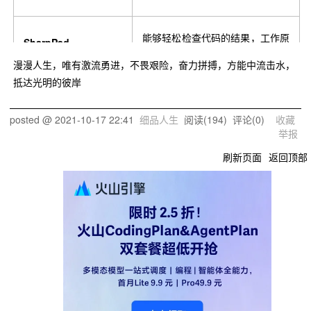
能够轻松检查代码的结果，工作原
SharpPad
理类似于独立的工具，如 LInqPad
漫漫人生，唯有激流勇进，不畏艰险，奋力拼搏，方能中流击水，
jmazouri.sharppad
和 RoslynPad
抵达光明的彼岸
posted @
2021-10-17 22:41
细品人生
阅读(
194
) 评论(
0
)
收藏
举报
刷新页面
返回顶部