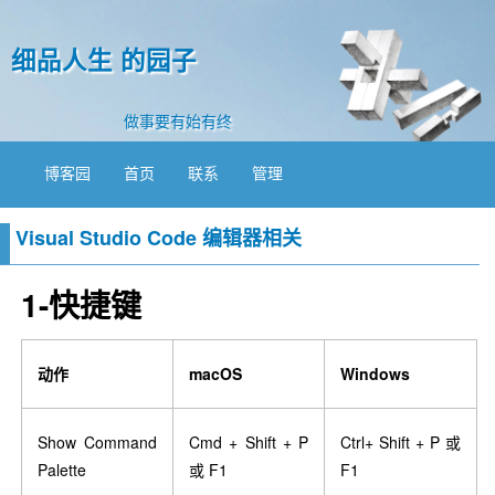
细品人生 的园子
做事要有始有终
博客园
首页
联系
管理
Visual Studio Code 编辑器相关
1-快捷键
动作
macOS
Windows
Show Command
Cmd + Shift + P
Ctrl+ Shift + P 或
Palette
或 F1
F1