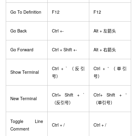
Go To Definition
F12
F12
Go Back
Ctrl +-
Alt +
左箭头
Go Forward
Ctrl + Shift +-
Alt +
右箭头
Ctrl + ` （反引
Ctrl + ' （单引
Show Terminal
号）
号）
Ctrl+ Shift + `
Ctrl+ Shift + '
New Terminal
（反引号）
（单引号）
Toggle Line
Ctrl + /
Ctrl + /
Comment