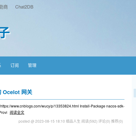
助商
Chat2DB
子
系
订阅
管理
 Ocelot 网关
//www.cnblogs.com/wucy/p/13353824.html Install-Package nacos-sdk-
Provi
阅读全文
posted @ 2023-08-15 18:10 细品人生
阅读(592)
评论(0)
推荐(0)