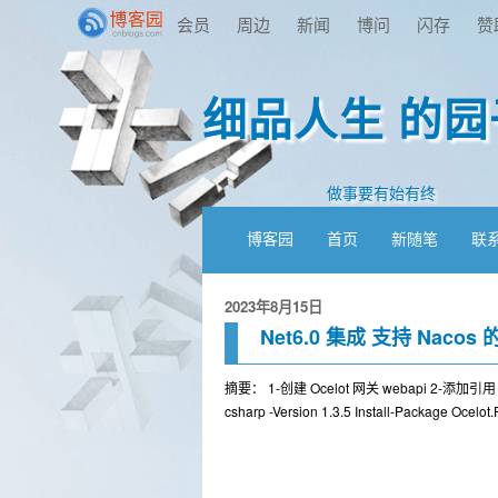
会员
周边
新闻
博问
闪存
赞
细品人生 的园
做事要有始有终
博客园
首页
新随笔
联
2023年8月15日
Net6.0 集成 支持 Nacos 的
摘要： 1-创建 Ocelot 网关 webapi 2-添加引用 https:
csharp -Version 1.3.5 Install-Package Ocelot.