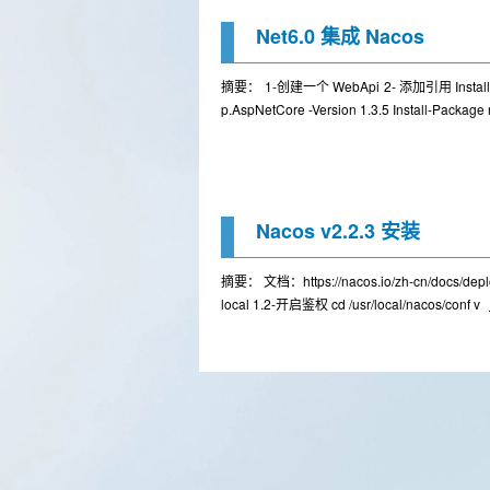
Net6.0 集成 Nacos
摘要： 1-创建一个 WebApi 2- 添加引用 Install-Packa
p.AspNetCore -Version 1.3.5 Install-Package
Nacos v2.2.3 安装
摘要： 文档：https://nacos.io/zh-cn/docs/deploym
local 1.2-开启鉴权 cd /usr/local/nacos/conf v