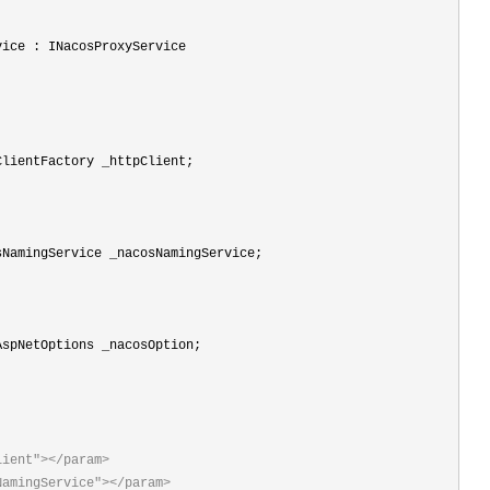
lient"></param>
NamingService"></param>