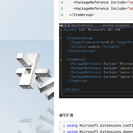
4
     <PackageReference Include=
"
n
5
     <PackageReference Include=
"
n
6
   </ItemGroup>
编写扩展
 1
using
 2
using