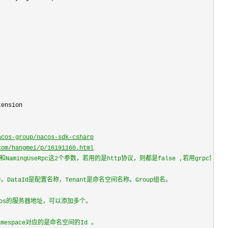
acos-group/nacos-sdk-csharp
com/hangmei/p/16191160.html