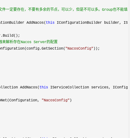
ationBuilder AddNacos(
this
来解析存在Nacos Server的配置
onfiguration(config.GetSection(
"
NacosConfig
"
ollection AddNacos(
this
pNet(Configuration, 
"
NacosConfig
"