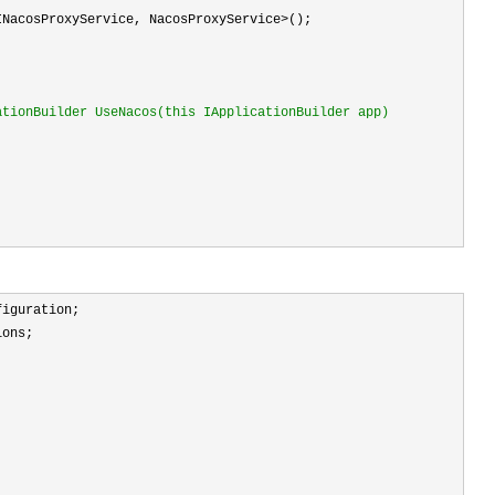
INacosProxyService, NacosProxyService>