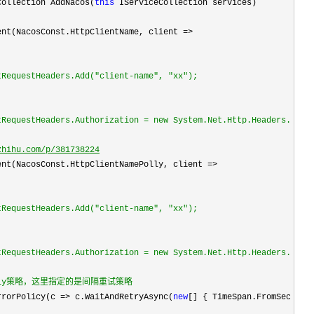
Collection AddNacos(
this
tRequestHeaders.Authorization = new System.Net.Http.Headers.Auth
zhihu.com/p/381738224
tRequestHeaders.Authorization = new System.Net.Http.Headers.Auth
lly策略，这里指定的是间隔重试策略
rrorPolicy(c => c.WaitAndRetryAsync(
new
[] { TimeSpan.FromSeconds