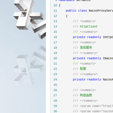
  9
namespace
 10
 11
public
class
 12
 13
///
<summary>
 14
///
 15
///
</summary>
 16
private
readonly
 17
///
<summary>
 18
///
 19
///
</summary>
 20
private
readonly
 21
///
<summary>
 22
///
 23
///
</summary>
 24
private
readonly
 25
 26
///
<summary>
 27
///
 28
///
</summary>
 29
///
<param name="httpC
 30
///
<param name="nacos