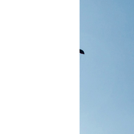
enticationHeaderValue("Beaer", "xxx");
enticationHeaderValue("Beaer", "xxx");
(
1
), TimeSpan.FromSeconds(
2
), TimeSpan.FromSeconds(
4