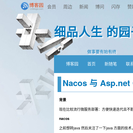
会员
周边
新闻
博问
闪存
赞
细品人生 的园
做事要有始有终
博客园
首页
新随笔
联
Nacos 与 Asp.ne
背景
现在比较流行微服务部署：方便快速迭代且不
nacos
之前想转java 然后关注了一下java 方面的技