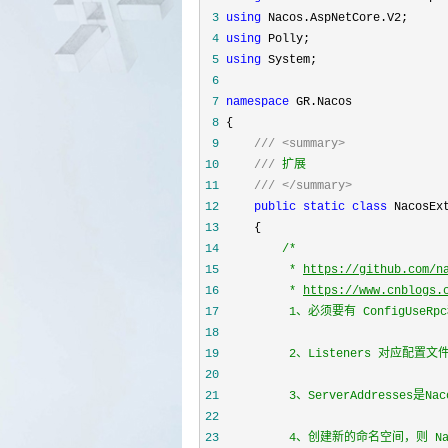
 3
using
 4
using
 5
using
 6
 7
namespace
 8
 9
///
<summary>
10
///
11
///
</summary>
12
public
static
class
13
14
/*
15
         * 
https://github.com/n
16
         * 
https://www.cnblogs.
17
18
19
20
21
22
23