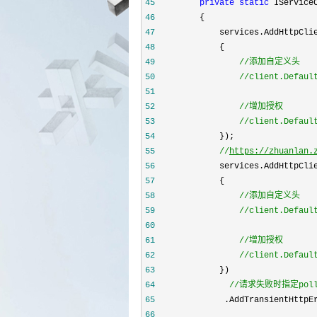
45
private
static
 IService
46
47
48
49
//
50
//
51
52
//
53
//
client.Defaul
54
55
//
https://zhuanlan.
56
57
58
//
59
//
60
61
//
62
//
client.Defaul
63
64
//
请求失败时指定po
65
              .AddTransientHttpE
66