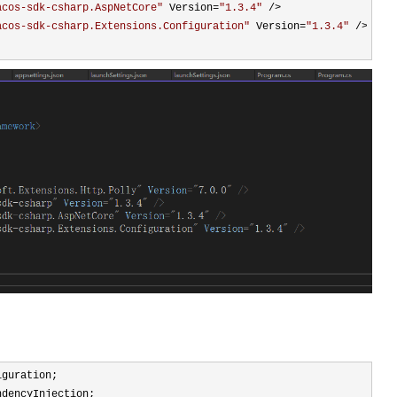
acos-sdk-csharp.AspNetCore
"
 Version=
"
1.3.4
"
acos-sdk-csharp.Extensions.Configuration
"
 Version=
"
1.3.4
"