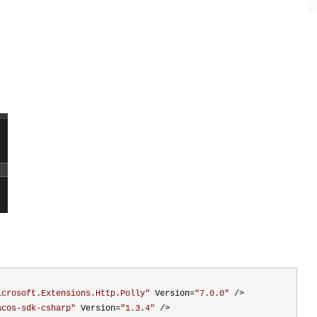
icrosoft.Extensions.Http.Polly
"
 Version=
"
7.0.0
"
acos-sdk-csharp
"
 Version=
"
1.3.4
"