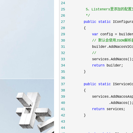
24
25
26
*/
27
public
static
 IConfigur
28
29
var
 config =
30
//
 默认会使用JSON解析器
31
             builder.AddNacosV2C
32
33
34
return
35
36
37
public
static
 IServiceC
38
39
             services.AddNacosAs
40
41
return
42
43
44