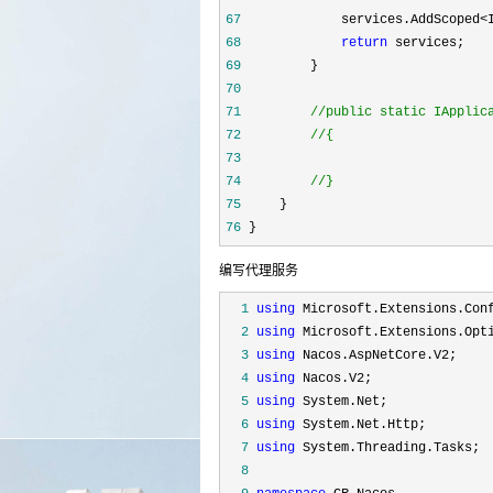
67
             services.AddScoped<
68
return
69
70
71
//
72
//
73
74
//
}
75
76
 }
编写代理服务
  1
using
  2
using
  3
using
  4
using
  5
using
  6
using
  7
using
  8