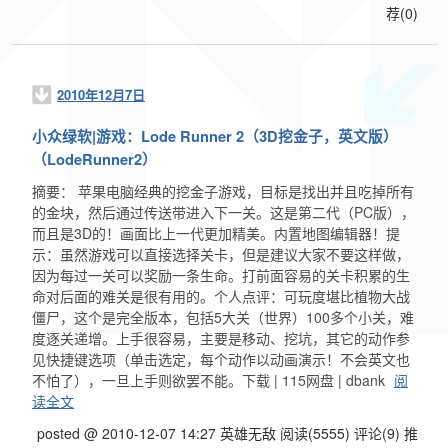
荐(0)
2010年12月7日
小众绿软|游戏：Lode Runner 2（3D挖金子，英文版）
（LodeRunner2）
摘要： 苹果电脑经典的挖金子游戏，目标是找出并且吃掉所有
的金块，然后通过传送带进入下一关。这是第二代（PC版），
而且是3D的！画面比上一代更加精美。内置地图编辑器！提
示：虽然游戏可以直接选择关卡，但是建议大家不要这样做，
因为每过一关可以奖励一条生命。打前面容易的关卡积累的生
命对后面的难关是很有用的。个人点评：可玩度堪比植物大战
僵尸，这个是完全版本，包括5大关（世界）100多个小关，难
度逐关递增。上手很容易，主要是移动、挖坑，其它的动作参
见快捷键选项（单击选定，每个动作以动画演示！不会英文也
不怕了），一旦上手则欲罢不能。下载 | 115网盘 | dbank
阅
读全文
posted @ 2010-12-07 14:27 英雄无敌
阅读(5555)
评论(9)
推