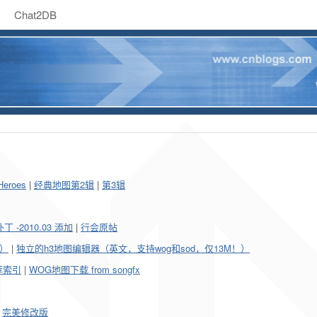
Chat2DB
Heroes
|
经典地图第2辑
|
第3辑
-2010.03 添加
|
行会原帖
）
|
独立的h3地图编辑器（英文，支持wog和sod，仅13M！）
荐索引
|
WOG地图下载 from songfx
：
|
完美修改版