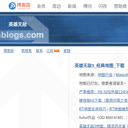
会员
周边
新闻
博问
闪存
赞助商
英雄无敌
博客园
新随笔
联系
订阅
管理
英雄无敌3_经典地图_下载
地图来源：
地图行会
|
Maps4
地图已打包，需要者请留言~
严重推荐：H3 32位色窗口化补丁 
硬盘版h3下载（需用迅雷之类
BT地图实用技巧
|
BT地图推
liuhui作品（QQ 85914185）
英雄无敌3地图：精灵的光复