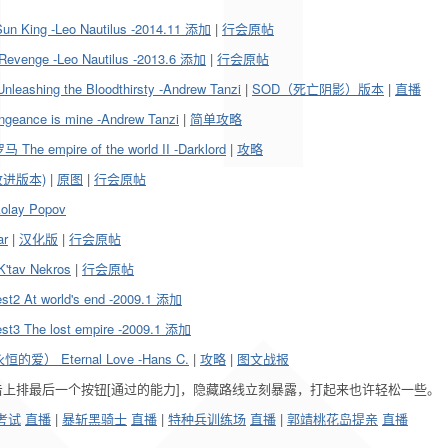
King -Leo Nautilus -2014.11 添加
|
行会原帖
enge -Leo Nautilus -2013.6 添加
|
行会原帖
ng the Bloodthirsty -Andrew Tanzi
|
SOD（死亡阴影）版本
|
直播
e is mine -Andrew Tanzi
|
简单攻略
pire of the world II -Darklord
|
攻略
(改进版本)
|
原图
|
行会原帖
lay Popov
r
|
汉化版
|
行会原帖
tav Nekros
|
行会原帖
 At world's end -2009.1 添加
 The lost empire -2009.1 添加
Eternal Love -Hans C.
|
攻略
|
图文战报
上排最后一个按钮[通过的能力]，隐藏路线立刻暴露，打起来也许轻松一些。
考试
直播
|
暴斩黑骑士
直播
|
特种兵训练场
直播
|
郭靖桃花岛提亲
直播