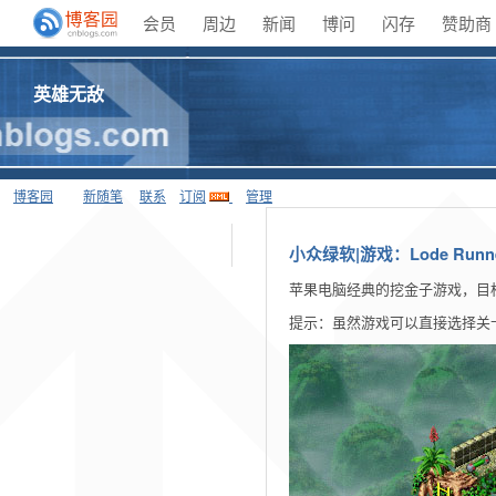
会员
周边
新闻
博问
闪存
赞助商
英雄无敌
博客园
新随笔
联系
订阅
管理
小众绿软|游戏：Lode Runn
苹果电脑经典的挖金子游戏，目
提示：虽然游戏可以直接选择关