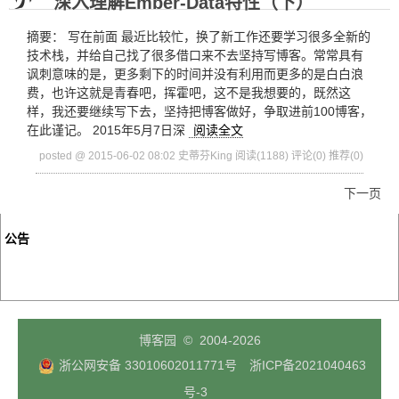
深入理解Ember-Data特性（下）
摘要： 写在前面 最近比较忙，换了新工作还要学习很多全新的
技术栈，并给自己找了很多借口来不去坚持写博客。常常具有
讽刺意味的是，更多剩下的时间并没有利用而更多的是白白浪
费，也许这就是青春吧，挥霍吧，这不是我想要的，既然这
样，我还要继续写下去，坚持把博客做好，争取进前100博客，
在此谨记。 2015年5月7日深
阅读全文
posted @ 2015-06-02 08:02 史蒂芬King
阅读(1188)
评论(0)
推荐(0)
下一页
公告
博客园
© 2004-2026
浙公网安备 33010602011771号
浙ICP备2021040463
号-3