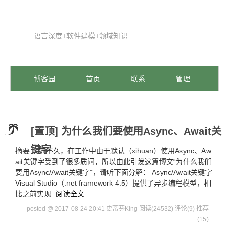
语言深度+软件建模+领域知识
博客园
首页
联系
管理
[置顶]
为什么我们要使用Async、Await关
键字
摘要： 前不久，在工作中由于默认（xihuan）使用Async、Aw
ait关键字受到了很多质问，所以由此引发这篇博文“为什么我们
要用Async/Await关键字”，请听下面分解： Async/Await关键字
Visual Studio（.net framework 4.5）提供了异步编程模型，相
比之前实现
阅读全文
posted @ 2017-08-24 20:41 史蒂芬King
阅读(24532)
评论(9)
推荐
(15)