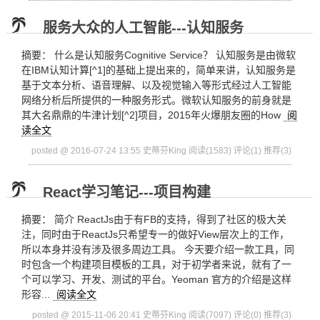
服务大众的人工智能---认知服务
摘要： 什么是认知服务Cognitive Service？ 认知服务是由微软
在IBM认知计算[^1]的基础上提出来的，简单来讲，认知服务是
基于文本分析、语音理解、以及视觉输入等形式经过人工智能
网络分析后所提供的一种服务形式。微软认知服务的前身就是
其大名鼎鼎的牛津计划[^2]项目，2015年火爆朋友圈的How
阅
读全文
posted @ 2016-07-24 13:55 史蒂芬King
阅读(1583)
评论(1)
推荐(3)
React学习笔记---项目构建
摘要： 简介 ReactJs由于有FB的支持，得到了社区的极大关
注，同时由于ReactJs只希望专一的做好View层次上的工作，
所以本身并没有涉及很多周边工具。 今天要介绍一款工具，同
时包含一个构建项目模板的工具，对于初学者来说，就有了一
个可以学习、开发、测试的平台。Yeoman 官方的介绍是这样
形容...
阅读全文
posted @ 2015-11-06 20:41 史蒂芬King
阅读(7097)
评论(0)
推荐(3)