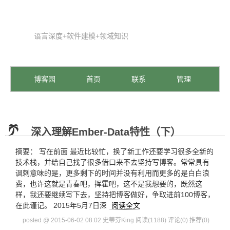
语言深度+软件建模+领域知识
博客园
首页
联系
管理
深入理解Ember-Data特性（下）
摘要： 写在前面 最近比较忙，换了新工作还要学习很多全新的
技术栈，并给自己找了很多借口来不去坚持写博客。常常具有
讽刺意味的是，更多剩下的时间并没有利用而更多的是白白浪
费，也许这就是青春吧，挥霍吧，这不是我想要的，既然这
样，我还要继续写下去，坚持把博客做好，争取进前100博客，
在此谨记。 2015年5月7日深
阅读全文
posted @ 2015-06-02 08:02 史蒂芬King
阅读(1188)
评论(0)
推荐(0)