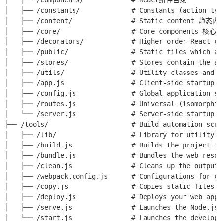
│   ├── /components/            # React组件目录

│   ├── /constants/             # Constants (action typ
│   ├── /content/               # Static content 静态内
│   ├── /core/                  # Core components 核心组
│   ├── /decorators/            # Higher-order Reac
│   ├── /public/                # Static files which 
│   ├── /stores/                # Stores contain t
│   ├── /utils/                 # Utility classes an
│   ├── /app.js                 # Client-side start
│   ├── /config.js              # Global application 
│   ├── /routes.js              # Universal (isomor
│   └── /server.js              # Server-side start
├── /tools/                     # Build automation 
│   ├── /lib/                   # Library for utilit
│   ├── /build.js               # Builds the project
│   ├── /bundle.js              # Bundles the web re
│   ├── /clean.js               # Cleans up the out
│   ├── /webpack.config.js      # Configurations f
│   ├── /copy.js                # Copies static file
│   ├── /deploy.js              # Deploys your web ap
│   ├── /serve.js               # Launches the Node.j
│   └── /start.js               # Launches the dev