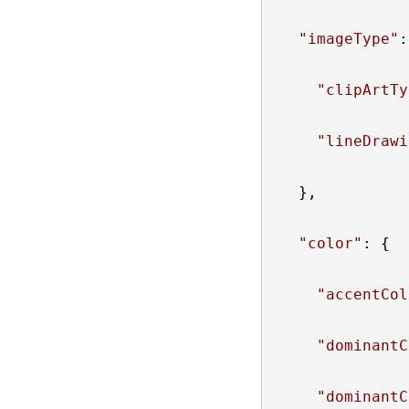
"
imageType
"
:
"
clipArtTy
"
lineDrawi
  },

"
color
"
: {

"
accentCol
"
dominantC
"
dominantC