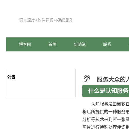
语言深度+软件建模+领域知识
博客园
首页
新随笔
联系
公告
服务大众的人
什么是认知服务Cogn
认知服务是由微软在IB
析后所提供的一种服务形
分析等技术来判断一张图
图片进行特殊处理使识