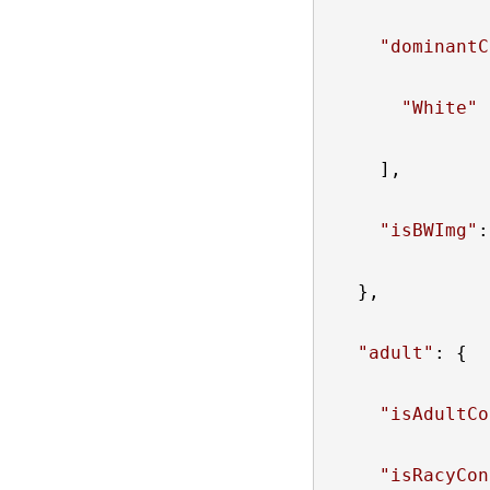
"
dominantC
"
White
"
    ],

"
isBWImg
"
:
  },

"
adult
"
: {

"
isAdultCo
"
isRacyCon