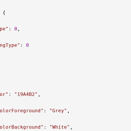
 {

pe
"
: 
0
,

ngType
"
: 
0
or
"
: 
"
19A4B2
"
,

olorForeground
"
: 
"
Grey
"
,

olorBackground
"
: 
"
White
"
,
