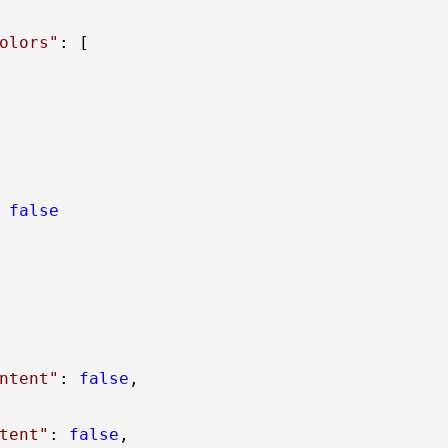
olors
"
: [

 
false
ntent
"
: 
false
,

tent
"
: 
false
,
