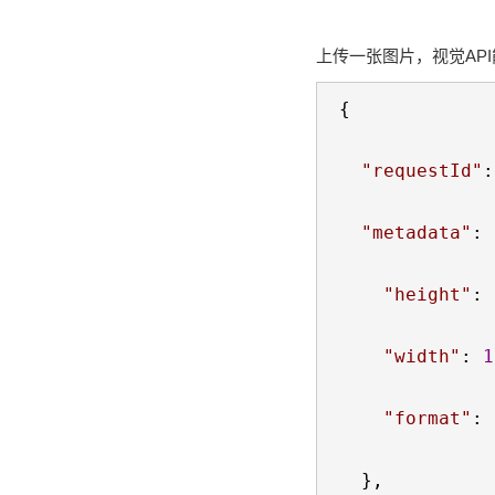
上传一张图片，视觉AP
{

"
requestId
"
:
"
metadata
"
: 
"
height
"
: 
"
width
"
: 
1
"
format
"
: 
  },
