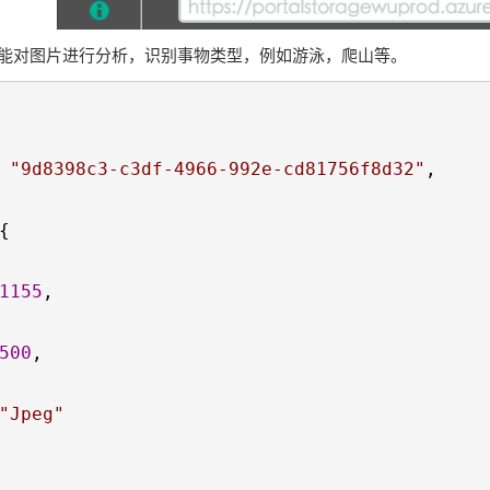
I能对图片进行分析，识别事物类型，例如游泳，爬山等。
 
"
9d8398c3-c3df-4966-992e-cd81756f8d32
"
,

{

1155
,

500
,

"
Jpeg
"