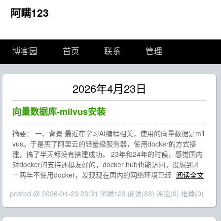
阿瞒123
博客园
首页
联系
管理
2026年4月23日
向量数据库-milvus安装
摘要： 一、背景 最近在学习AI编程相关，使用的向量数据是mil
vus。于是买了阿里云的轻量级服务器，使用docker的方式搭
建，搞了半天都没有搭建成功。 23年和24年的时候，感觉国内
对docker的支持还挺友好的，docker hub也能访问。没想到才
一两年不使用docker，发现现在国内的网络环境已经
阅读全文
posted @ 2026-04-23 23:31 阿瞒123
阅读(83)
评论(0)
推荐(0)