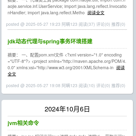
aojie.service.inf.UserService; import java.lang.reflect.Invocatio
nHandler; import java.lang.reflect.Metho
阅读全文
posted @ 2025-05-27 19:23 阿瞒123
阅读(37)
评论(0)
推荐(0)
jdk动态代理与spring事务环境搭建
摘要： 一、配置pom.xml文件 <?xml version="1.0" encoding
="UTF-8"?> <project xmlns="http://maven.apache.org/POM/4.
0.0" xmlns:xsi="http://www.w3.org/2001/XMLSchema-in
阅读
全文
posted @ 2025-05-27 19:08 阿瞒123
阅读(10)
评论(0)
推荐(0)
2024年10月6日
jvm相关命令