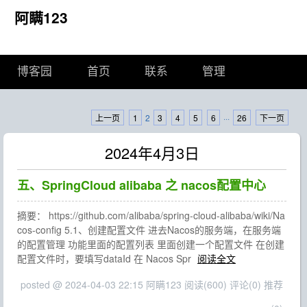
阿瞒123
博客园
首页
联系
管理
上一页
1
2
3
4
5
6
···
26
下一页
2024年4月3日
五、SpringCloud alibaba 之 nacos配置中心
摘要： https://github.com/alibaba/spring-cloud-alibaba/wiki/Na
cos-config 5.1、创建配置文件 进去Nacos的服务端，在服务端
的配置管理 功能里面的配置列表 里面创建一个配置文件 在创建
配置文件时，要填写dataId 在 Nacos Spr
阅读全文
posted @ 2024-04-03 22:15 阿瞒123
阅读(600)
评论(0)
推荐