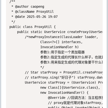
/**

 * @author caopeng

 * @className ProxyUtil

 * @date 2025-05-26 19:07

 */

public class ProxyUtil {

    public static UserService createProxy(UserServi
        /*newProxyInstance(ClassLoader loader,

                Class<?>[] interfaces,

                InvocationHandler h)

                参数1:用于指定一个类加载器

                参数2:指定生成的代理长什么样子，也就是
                参数3:用来指定生成的代理对象要干什么事情
                */

        // Star starProxy = ProxyUtil.createProxy(s)
        // starProxy.sing("好日子") starProxy.dance(
        UserService starProxy = (UserService) Proxy
                new Class[]{UserService.class},

                new InvocationHandler() {

                    @Override //回调方法：当主程
                    // proxy就是代理对象starProxy,me
                    public Object invoke(Object pro