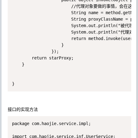
                        //代理对象要做的事情，会在这里
                        String name = method.getName
                        String proxyClassName = pro
                        System.out.println("被代理对
                        System.out.println("代理对
                        return method.invoke(userSe
                    }

                });

        return starProxy;

    }

}
接口的实现方法
package com.haojie.service.impl;

import com.haojie.service.inf.UserService;
