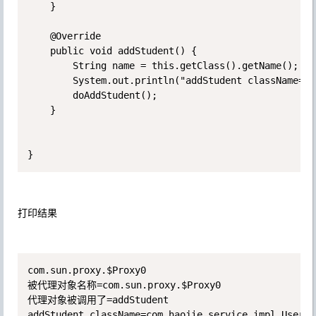
    }

    @Override

    public void addStudent() {

        String name = this.getClass().getName();

        System.out.println("addStudent className="+n
        doAddStudent();

    }

}
打印结果
com.sun.proxy.$Proxy0

被代理对象名称=com.sun.proxy.$Proxy0

代理对象被调用了=addStudent

addStudent className=com.haojie.service.impl.UserSe