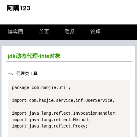
阿瞒123
博客园
首页
联系
管理
jdk动态代理-this对象
一、代理类工具
package com.haojie.util;

import com.haojie.service.inf.UserService;

import java.lang.reflect.InvocationHandler;

import java.lang.reflect.Method;

import java.lang.reflect.Proxy;
