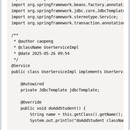
import org.springframework.beans.factory.annotation
import org.springframework.jdbc.core.JdbcTemplate;

import org.springframework.stereotype.Service;

import org.springframework.transaction.annotation.T
/**

 * @author caopeng

 * @className UserServiceImpl

 * @date 2025-05-26 09:54

 */

@Service

public class UserServiceImpl implements UserService 
    @Autowired

    private JdbcTemplate jdbcTemplate;

    @Override

    public void doAddStudent() {

        String name = this.getClass().getName();

        System.out.println("doAddStudent className=