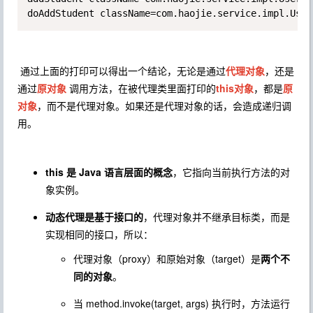
doAddStudent className=com.haojie.service.impl.User
通过上面的打印可以得出一个结论，无论是通过
代理对象
，还是
通过
原对象
调用方法，在被代理类里面打印的
this对象
，都是
原
对象
，而不是代理对象。如果还是代理对象的话，会造成递归调
用。
this
是 Java 语言层面的概念
，它指向当前执行方法的对
象实例。
动态代理是基于接口的
，代理对象并不继承目标类，而是
实现相同的接口，所以：
代理对象（
proxy
）和原始对象（
target
）是
两个不
同的对象
。
当
method.invoke(target, args)
执行时，方法运行