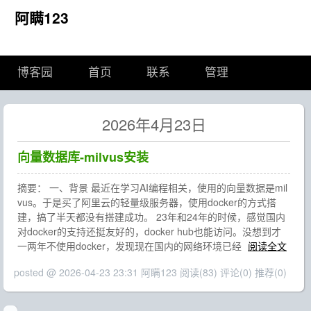
阿瞒123
博客园
首页
联系
管理
2026年4月23日
向量数据库-milvus安装
摘要： 一、背景 最近在学习AI编程相关，使用的向量数据是mil
vus。于是买了阿里云的轻量级服务器，使用docker的方式搭
建，搞了半天都没有搭建成功。 23年和24年的时候，感觉国内
对docker的支持还挺友好的，docker hub也能访问。没想到才
一两年不使用docker，发现现在国内的网络环境已经
阅读全文
posted @ 2026-04-23 23:31 阿瞒123
阅读(83)
评论(0)
推荐(0)