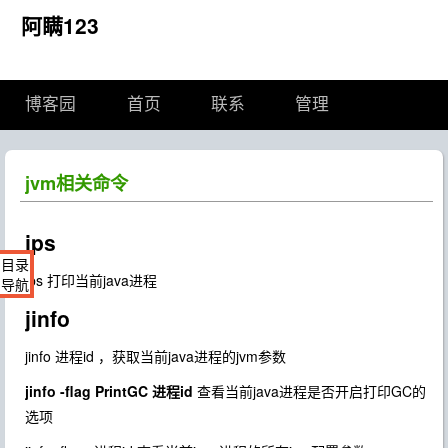
阿瞒123
博客园
首页
联系
管理
jvm相关命令
jps
目录
jps 打印当前java进程
导航
jinfo
jinfo 进程id ，获取当前java进程的jvm参数
jinfo -flag PrintGC 进程id
查看当前java进程是否开启打印GC的
选项