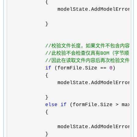
            {

                modelState.AddModelError(f
                                         
            }

//
校验文件长度，如果文件不包含内容，则
//
此校验不会检查仅具有BOM（字节顺序
//
因此在读取文件内容后再次检验文件内容
if
 (formFile.Size == 
0
)

            {

                modelState.AddModelError(
            }

else
if
 (formFile.Size >
 maxFi
            {

                modelState.AddModelError(
            }
