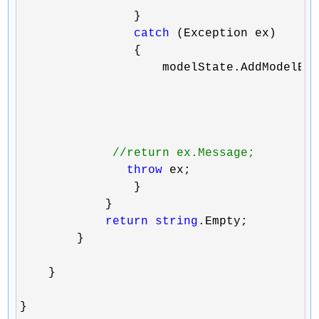
                }

catch
 (Exception ex)

                {

                    modelState.AddModelErr
                                         
                                         
//
return ex.Message;
throw
 ex;

                }

            }

return
string
.Empty;

        }

    }

}
