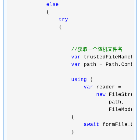
else
            {

try
                {

//
获取一个随机文件名
var
 trustedFileNameFo
var
 path = Path.Combi
using
 (

var
 reader =

new
 FileStream
                                path,

                                FileMode.C
                    {

await
 formFile.Ope
                    }
