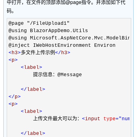
中打开，在文件的顶部添加@page指令。并添加如下代
码。
@page "/FileUpload1"

@using BlazorAppDemo.Utils

@using Microsoft.AspNetCore.Mvc.ModelBindi
<
h3
>
多文件上传示例
</
h3
>
<
p
>
<
label
>
        提示信息：@Message

</
label
>
</
p
>
<
p
>
<
label
>
        上传文件最大可以为：
<
input 
type
="numb
</
label
>