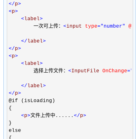
</
p
>
<
p
>
<
label
>
        一次可上传：
<
input 
type
="number"
 @bi
</
label
>
</
p
>
<
p
>
<
label
>
        选择上传文件：
<
InputFile 
OnChange
="@
</
label
>
</
p
>
@if (isLoading)

{

<
p
>
文件上传中......
</
p
>
}

else

{
