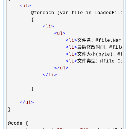
<
ul
>
        @foreach (var file in loadedFiles)
        {

<
li
>
<
ul
>
<
li
>
文件名：@file.Name
<
<
li
>
最后修改时间：@file.Las
<
li
>
文件大小(byte)：@fil
<
li
>
文件类型：@file.Cont
</
ul
>
</
li
>
        }

</
ul
>
}

@code {
