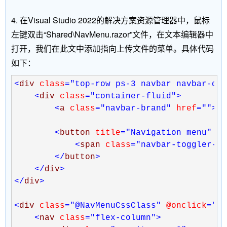
4. 在Visual Studio 2022的解决方案资源管理器中，鼠标
左键双击“Shared\NavMenu.razor”文件，在文本编辑器中
打开，我们在此文中添加指向上传文件的菜单。具体代码
如下：
<
div 
class
="top-row ps-3 navbar navbar-da
<
div 
class
="container-fluid"
>
<
a 
class
="navbar-brand"
 href
=""
>
B
<
button 
title
="Navigation menu"
 c
<
span 
class
="navbar-toggler-i
</
button
>
</
div
>
</
div
>
<
div 
class
="@NavMenuCssClass"
 @onclick
="T
<
nav 
class
="flex-column"
>