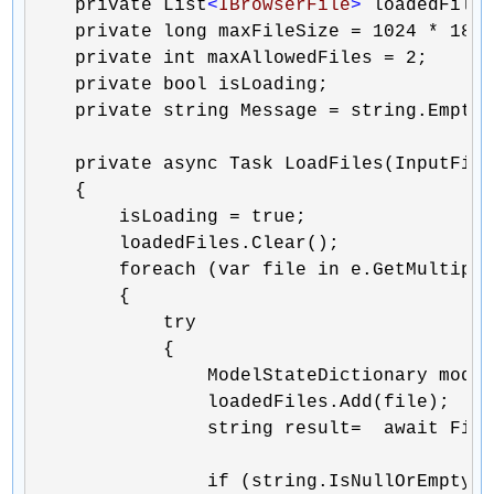
    private List
<
IBrowserFile
>
 loadedFiles
    private long maxFileSize = 1024 * 18;

    private int maxAllowedFiles = 2;

    private bool isLoading;

    private string Message = string.Empty;
    private async Task LoadFiles(InputFile
    {

        isLoading = true;

        loadedFiles.Clear();

        foreach (var file in e.GetMultiple
        {

            try

            {

                ModelStateDictionary model
                loadedFiles.Add(file);

                string result=  await File
                if (string.IsNullOrEmpty(r