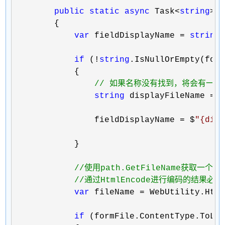
public
static
async
 Task<
string
> 
        {

var
 fieldDisplayName = 
string
.
if
 (!
string
.IsNullOrEmpty(form
            {

//
 如果名称没有找到，将会有一个
string
 displayFileName = 
                fieldDisplayName 
= $
"
{dis
            }

//
使用path.GetFileName获取一个
//
通过HtmlEncode进行编码的结果
var
 fileName =
 WebUtility.Html
if
 (formFile.ContentType.ToLo