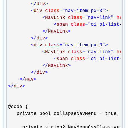
</
div
>
<
div 
class
="nav-item px-3"
>
<
NavLink 
class
="nav-link"
 hre
<
span 
class
="oi oi-list-r
</
NavLink
>
</
div
>
<
div 
class
="nav-item px-3"
>
<
NavLink 
class
="nav-link"
 hre
<
span 
class
="oi oi-list-r
</
NavLink
>
</
div
>
</
nav
>
</
div
>
@code {

   private bool collapseNavMenu = true;

     private string? NavMenuCssClass => co