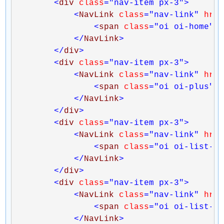
<
div 
class
="nav-item px-3"
>
<
NavLink 
class
="nav-link"
 hre
<
span 
class
="oi oi-home"
 
</
NavLink
>
</
div
>
<
div 
class
="nav-item px-3"
>
<
NavLink 
class
="nav-link"
 hre
<
span 
class
="oi oi-plus"
 
</
NavLink
>
</
div
>
<
div 
class
="nav-item px-3"
>
<
NavLink 
class
="nav-link"
 hre
<
span 
class
="oi oi-list-r
</
NavLink
>
</
div
>
<
div 
class
="nav-item px-3"
>
<
NavLink 
class
="nav-link"
 hre
<
span 
class
="oi oi-list-r
</
NavLink
>