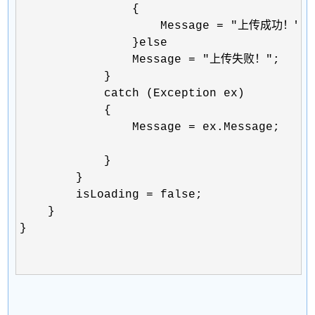
                {

                    Message = "上传成功！";

                }else

                Message = "上传失败！";

            }

            catch (Exception ex)

            {

                Message = ex.Message;

            }

        }

        isLoading = false;

    }

}
