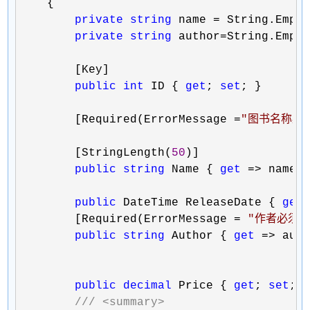
    {

private
string
 name =
 String.Empty
private
string
 author=
String.Empty
        [Key]

public
int
 ID { 
get
; 
set
; }

        [Required(ErrorMessage 
=
"
图书名称必
        [StringLength(
50
)]

public
string
 Name { 
get
 => name;
public
 DateTime ReleaseDate { 
get
        [Required(ErrorMessage 
= 
"
作者必须填
public
string
 Author { 
get
 => aut
public
decimal
 Price { 
get
; 
set
; }
///
<summary>