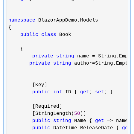
namespace
 BlazorAppDemo.Models

{

public
class
 Book

    {

private
string
 name =
 String.Empty
private
string
 author=
String.Empty;
        [Key]

public
int
 ID { 
get
; 
set
; }

        [Required]

        [StringLength(
50
)]

public
string
 Name { 
get
 => name;
public
 DateTime ReleaseDate { 
get