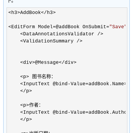
下。
<h3>AddBook</h3>

<EditForm Model=@addBook OnSubmit=
"
Save
"
>

    <DataAnnotationsValidator />

    <ValidationSummary />

    <div>@Message</div>

    <p>
 图书名称：

<InputText @bind-Value=addBook.Name></
    </p>

    <p>
作者：

<InputText @bind-Value=addBook.Author>
    </p>
