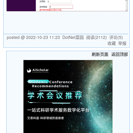
posted @
2022-10-23 11:23
DotNet菜园
阅读(
2112
) 评论(
5
)
收藏
举报
刷新页面
返回顶部