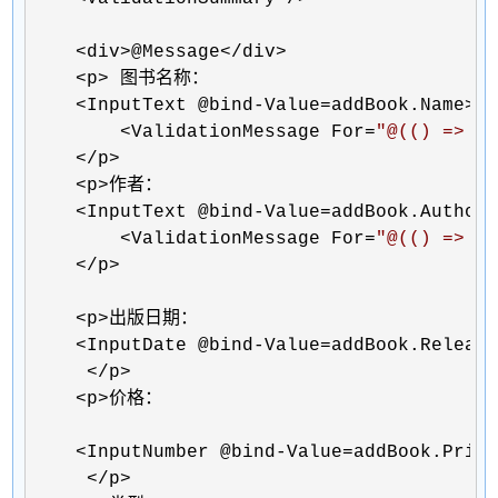
    <div>@Message</div>

    <p>
 图书名称：

<InputText @bind-Value=addBook.Name></
        <ValidationMessage For=
"
@(() => a
    </p>

    <p>
作者：

<InputText @bind-Value=addBook.Author>
        <ValidationMessage For=
"
@(() => a
    </p>

    <p>
出版日期：

<InputDate @bind-Value=addBook.Release
     </p>

    <p>
价格：

<InputNumber @bind-Value=addBook.Price
     </p>
