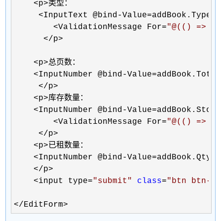
    <p>
类型：

<InputText @bind-Value=addBook.Type><
        <ValidationMessage For=
"
@(() => a
      </p>

    <p>
总页数：

<InputNumber @bind-Value=addBook.Total
     </p>

    <p>
库存数量：

<InputNumber @bind-Value=addBook.Stock
        <ValidationMessage For=
"
@(() => a
     </p>

    <p>
已租数量：

<InputNumber @bind-Value=addBook.Qty><
    </p>

    <input type=
"
submit
"
class
=
"
btn btn-p
</EditForm>