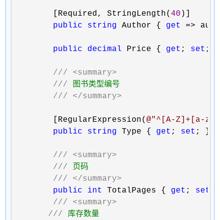
        [Required, StringLength(
40
)]

public
string
 Author { 
get
 => aut
public
decimal
 Price { 
get
; 
set
; }
///
<summary>
///
 图书类型编号

///
</summary>
        [RegularExpression(
@"
^[A-Z]+[a-zA
public
string
 Type { 
get
; 
set
; }

///
<summary>
///
 页码

///
</summary>
public
int
 TotalPages { 
get
; 
set
; 
///
<summary>
///
 库存数量
