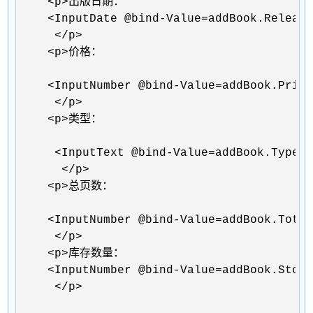
    <p>
出版日期：

<InputDate @bind-Value=addBook.Release
     </p>

    <p>
价格：

<InputNumber @bind-Value=addBook.Price
     </p>

    <p>
类型：

<InputText @bind-Value=addBook.Type><
      </p>

    <p>
总页数：

<InputNumber @bind-Value=addBook.Total
     </p>

    <p>
库存数量：

<InputNumber @bind-Value=addBook.Stock
     </p>
