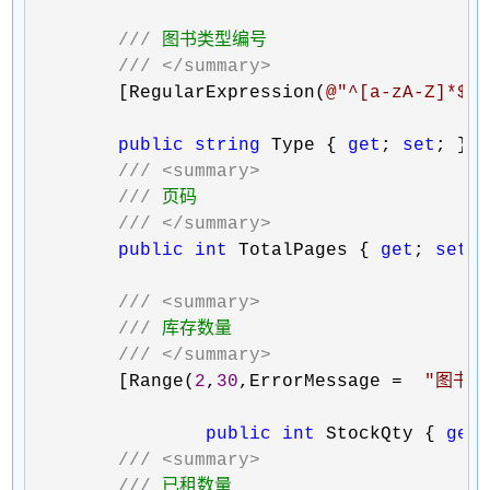
///
 图书类型编号

///
</summary>
        [RegularExpression(
@"
^[a-zA-Z]*$
"
public
string
 Type { 
get
; 
set
; }

///
<summary>
///
 页码

///
</summary>
public
int
 TotalPages { 
get
; 
set
; 
///
<summary>
///
 库存数量

///
</summary>
        [Range(
2
,
30
,ErrorMessage =  
"
图书库
public
int
 StockQty { 
get
///
<summary>
///
 已租数量
