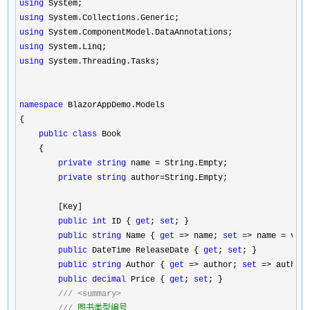
using
using
using
using
using
 System.Threading.Tasks;

namespace
 BlazorAppDemo.Models

{

public
class
 Book

    {

private
string
 name =
 String.Empty;

private
string
 author=
String.Empty;

        [Key]

public
int
 ID { 
get
; 
set
; }

public
string
 Name { 
get
 => name; 
set
 => name =
 valu
public
 DateTime ReleaseDate { 
get
; 
set
; }

public
string
 Author { 
get
 => author; 
set
 => author
public
decimal
 Price { 
get
; 
set
; }

///
<summary>
///
 图书类型编号
