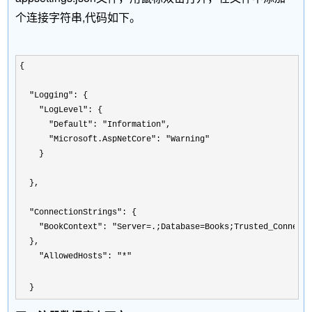
个连接字符串,代码如下。
{

"Logging"
: {

"LogLevel"
: {

"Default": "Information"
,

"Microsoft.AspNetCore": "Warning"
    }

  },

"ConnectionStrings"
: {

"BookContext": "Server=.;Database=Books;Trusted_Connect
  },

"AllowedHosts": "*"
  }