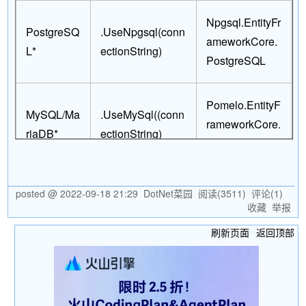
Npgsql.EntityFr
PostgreSQ
.UseNpgsql(conn
ameworkCore.
L*
ectionString)
PostgreSQL
Pomelo.EntityF
MySQL/Ma
.UseMySql((conn
rameworkCore.
riaDB*
ectionString)
MySql
.UseOracle(conn
Oracle.EntityFr
posted @
2022-09-18 21:29
DotNet菜园
阅读(
3511
) 评论(
1
)
Oracle*
ectionString)
ameworkCore
收藏
举报
刷新页面
返回顶部