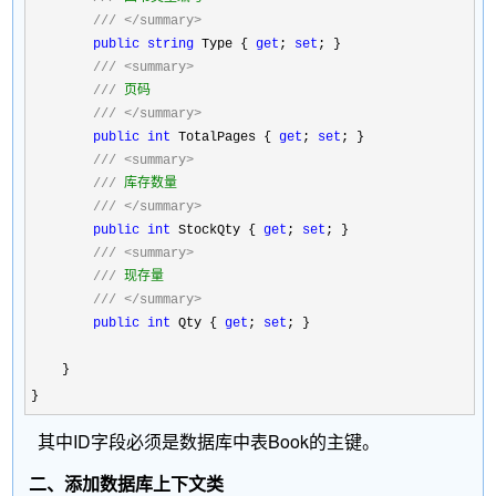
///
</summary>
public
string
 Type { 
get
; 
set
; }

///
<summary>
///
 页码

///
</summary>
public
int
 TotalPages { 
get
; 
set
; }

///
<summary>
///
 库存数量

///
</summary>
public
int
 StockQty { 
get
; 
set
; }

///
<summary>
///
 现存量

///
</summary>
public
int
 Qty { 
get
; 
set
; }

    }

}
其中ID字段必须是数据库中表Book的主键。
二、添加数据库上下文类