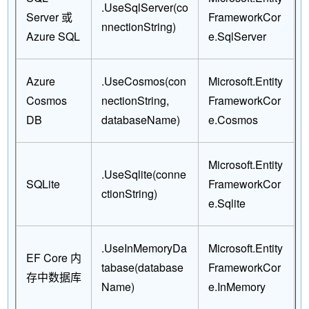
.UseSqlServer(co
Server 或
FrameworkCor
nnectionString)
Azure SQL
e.SqlServer
Azure
.UseCosmos(con
Microsoft.Entity
Cosmos
nectionString,
FrameworkCor
DB
databaseName)
e.Cosmos
Microsoft.Entity
.UseSqlite(conne
SQLite
FrameworkCor
ctionString)
e.Sqlite
.UseInMemoryDa
Microsoft.Entity
EF Core 内
tabase(database
FrameworkCor
存中数据库
Name)
e.InMemory