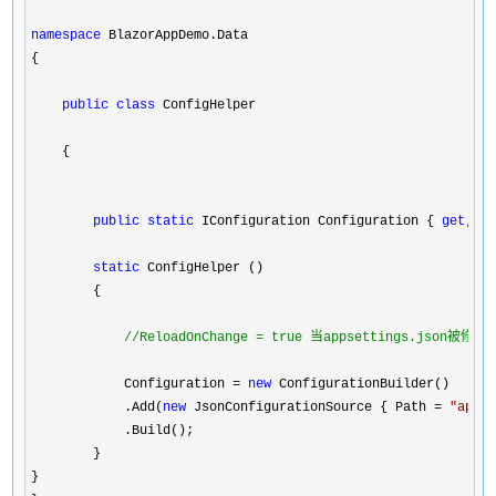
namespace
 BlazorAppDemo.Data

{

public
class
 ConfigHelper

    {

public
static
 IConfiguration Configuration { 
get
; 
s
static
 ConfigHelper ()

        {

//
ReloadOnChange = true 当appsettings.json被修
            Configuration 
= 
new
 ConfigurationBuilder()

            .Add(
new
 JsonConfigurationSource { Path = 
"
apps
            .Build();

        } 

}
