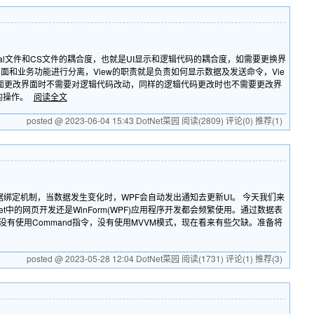
al文件和CS文件的耦合度，也就是UI显示和逻辑代码的耦合度，如需要更换界
就是界面和业务功能进行分离，View的职责就是负责如何显示数据及发送命令，Vie
方面更改界面时不需要对逻辑代码改动，同样的逻辑代码更改时也不需要更改界
同的操作。
阅读全文
posted @ 2023-06-04 15:43 DotNet菜园
阅读(2809)
评论(0)
推荐(1)
据绑定机制，当数据发生变化时，WPF会自动发出通知去更新UI。 今天我们来
.Net中的网页开发还是WinForm(WPF)应用程序开发都会频繁使用。通过数据表
，没有使用Command指令，没有使用MVVM模式，现在看来有些欠缺。准备将
posted @ 2023-05-28 12:04 DotNet菜园
阅读(1731)
评论(1)
推荐(3)