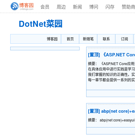
会员
周边
新闻
博问
闪存
赞助
DotNet菜园
博客园
首页
新随笔
联系
订阅
[置顶]
《ASP.NET 
摘要：
《ASP.NET Co
在具体应用中进行实践是学习AS
我们掌握的知识的正确性。实践不
每一章节都会提供一系列的
[置顶]
abp(net core
摘要： abp(net core)+ea