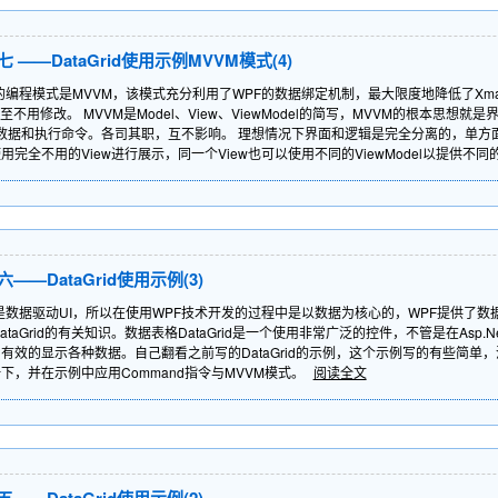
——DataGrid使用示例MVVM模式(4)
的编程模式是MVVM，该模式充分利用了WPF的数据绑定机制，最大限度地降低了Xm
用修改。 MVVM是Model、View、ViewModel的简写，MVVM的根本思想
提供数据和执行命令。各司其职，互不影响。 理想情况下界面和逻辑是完全分离的，单
以使用完全不用的View进行展示，同一个View也可以使用不同的ViewModel以提供不
—DataGrid使用示例(3)
是数据驱动UI，所以在使用WPF技术开发的过程中是以数据为核心的，WPF提供了数
DataGrid的有关知识。数据表格DataGrid是一个使用非常广泛的控件，不管是在Asp
方便、有效的显示各种数据。自己翻看之前写的DataGrid的示例，这个示例写的有些简单
善一下，并在示例中应用Command指令与MVVM模式。
阅读全文