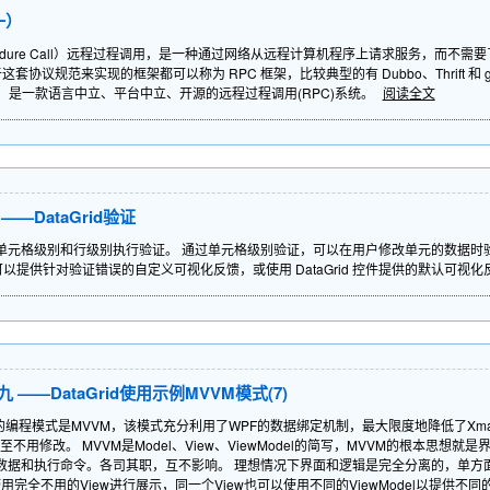
一）
 Procedure Call）远程过程调用，是一种通过网络从远程计算机程序上请求服务
协议规范来实现的框架都可以称为 RPC 框架，比较典型的有 Dubbo、Thrift 和 g
架，是一款语言中立、平台中立、开源的远程过程调用(RPC)系统。
阅读全文
—DataGrid验证
件可以在单元格级别和行级别执行验证。 通过单元格级别验证，可以在用户修改单元的数
以提供针对验证错误的自定义可视化反馈，或使用 DataGrid 控件提供的默认可视
——DataGrid使用示例MVVM模式(7)
的编程模式是MVVM，该模式充分利用了WPF的数据绑定机制，最大限度地降低了Xm
用修改。 MVVM是Model、View、ViewModel的简写，MVVM的根本思想
提供数据和执行命令。各司其职，互不影响。 理想情况下界面和逻辑是完全分离的，单
以使用完全不用的View进行展示，同一个View也可以使用不同的ViewModel以提供不