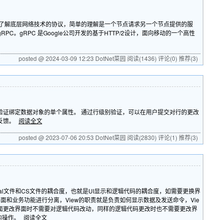
，而不需要了解底层网络技术的协议，简单的理解是一个节点请求另一个节点提供的服
RPC。gRPC 是Google公司开发的基于HTTP/2设计，面向移动的一个高性
posted @ 2024-03-09 12:23 DotNet菜园
阅读(1436)
评论(0)
推荐(3)
据时验证绑定数据对象的单个属性。 通过行级别验证，可以在用户提交对行的更改
化反馈。
阅读全文
posted @ 2023-07-06 20:53 DotNet菜园
阅读(2830)
评论(1)
推荐(3)
al文件和CS文件的耦合度，也就是UI显示和逻辑代码的耦合度，如需要更换界
就是界面和业务功能进行分离，View的职责就是负责如何显示数据及发送命令，Vie
方面更改界面时不需要对逻辑代码改动，同样的逻辑代码更改时也不需要更改界
同的操作。
阅读全文