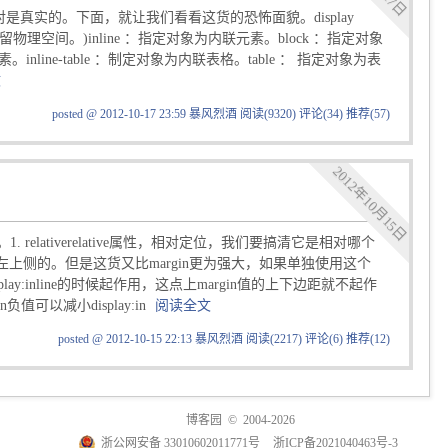
对是真实的。下面，就让我们看看这货的恐怖面貌。display
不保留物理空间。)inline ：指定对象为内联元素。block ：指定对象
素。inline-table ：制定对象为内联表格。table ： 指定对象为表
文
posted @ 2012-10-17 23:59 暴风烈酒
阅读(9320)
评论(34)
推荐(57)
2012年10月15日
个属性。1. relativerelative属性，相对定位，我们要搞清它是相对哪个
n的左上侧的。但是这货又比margin更为强大，如果单独使用这个
y:inline的时候起作用，这点上margin值的上下边距就不起作
可以减小display:in
阅读全文
posted @ 2012-10-15 22:13 暴风烈酒
阅读(2217)
评论(6)
推荐(12)
博客园
© 2004-2026
浙公网安备 33010602011771号
浙ICP备2021040463号-3