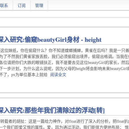
联系
订阅
管理
深入研究:偷窥beautyGirl身材 - height
 这位妹纸，你在偷窥什么？你不知道螳螂捕蝉，黄雀在后吗？我是一只
为了不然我们黄雀家族丢脸，我们必须偷窥出境界，偷窥出格调。当我在偷窥这
各位请把你们大跌的眼镜扶正，我不是要去见这位beautyGirl的家长，然后提
一步计划，为什么这么说呢，因为父母的height将会影响未来beautyGirl的h
不了，px为单位基本上就给
阅读全文
S深入研究:那些年我们清除过的浮动[转]
 转载者的胡扯：这是一篇给力神作，对float进行了深入的分析，把float
t)，一个我们即爱又恨的属性。爱，因为通过浮动，我们能很方便地布局； 