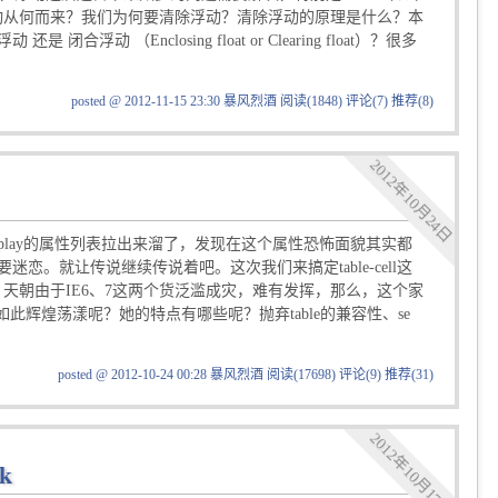
问，浮动从何而来？我们为何要清除浮动？清除浮动的原理是什么？本
Enclosing float or Clearing float）？很多
posted @ 2012-11-15 23:30 暴风烈酒
阅读(1848)
评论(7)
推荐(8)
2012年10月24日
e》已经把display的属性列表拉出来溜了，发现在这个属性恐怖面貌其实都
。就让传说继续传说着吧。这次我们来搞定table-cell这
中偶有露头，天朝由于IE6、7这两个货泛滥成灾，难有发挥，那么，这个家
如此辉煌荡漾呢？她的特点有哪些呢？抛弃table的兼容性、se
posted @ 2012-10-24 00:28 暴风烈酒
阅读(17698)
评论(9)
推荐(31)
2012年10月17日
k