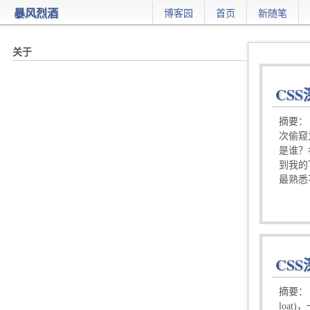
暴风烈酒
博客园
首页
新随笔
CSS
摘要：
次偷窥
是谁？
到我的下
最熟悉
CS
摘要：
loa