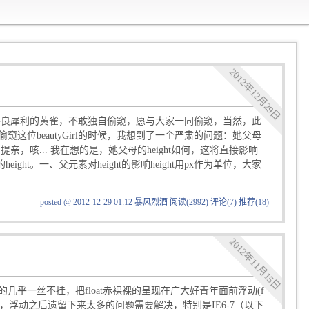
2012年12月29日
善良犀利的黄雀，不敢独自偷窥，愿与大家一同偷窥，当然，此
位beautyGirl的时候，我想到了一个严肃的问题：她父母
亲，咳... 我在想的是，她父母的height如何，这将直接影响
eight。一、父元素对height的影响height用px作为单位，大家
posted @ 2012-12-29 01:12 暴风烈酒
阅读(2992)
评论(7)
推荐(18)
2012年11月15日
扒的几乎一丝不挂，把float赤裸裸的呈现在广大好青年面前浮动(f
恨，浮动之后遗留下来太多的问题需要解决，特别是IE6-7（以下