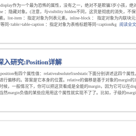
 display作为一个最为恐怖的属性，没有之一，绝对不是欺骗3岁小孩，绝
ne ：隐藏对象。(注意，与visibility:hidden不同，这货是彻底的消失，
。list-item ：指定对象为列表元素。inline-block ： 指定对象为内联块元
同<table>table-caption ：指定对象为表格标题等同<caption&g
阅读全
深入研究:Position详解
position有四个属性值：relativeabsolutefixedstatic下面分别讲述这四
进行偏移的。答案是它本身的位置。relative的偏移是基于对象的margi
时候，一般情况下，你可以把这货看成是全能的margin，因为它可以在displa
然margin负值的某些应用用这个属性就实现不了了。比如，子级的margin负值