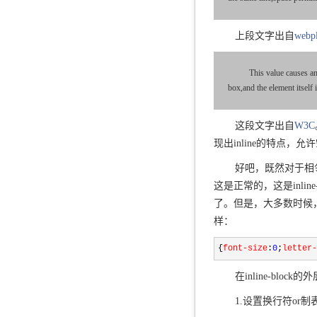
上段文字出自
webp
This value causes an
box,and the element itself 
这段文字出自
W3C
现出inline的特点，
好吧，既然对于相
这是正常的，这是inlin
了。但是，大多数时候
样：
{
font-size
:
0
;
letter-
在inline-bl
1.设置换行符or