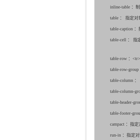
inline-tab
table ： 指定
table-capti
table-cell 
家按照表格对号入座就行
table-row ：<tr
table-row-grou
table-column ：
table-column-g
table-header-gr
table-footer-gr
campact 
run-in ：