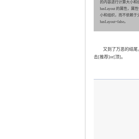
的内容进行计算大小和
hasLayout 的属性，
小和组织，而不依赖于父元素。d
hasLayout=false。
又到了万恶的结尾
击[推荐]or[顶]。