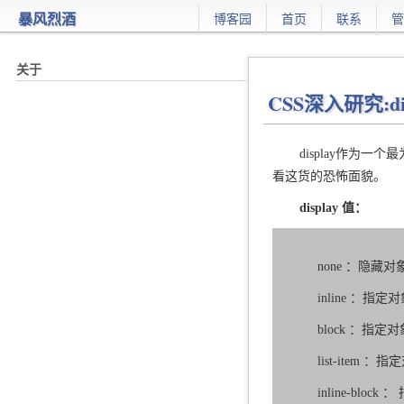
暴风烈酒
博客园
首页
联系
管
CSS深入研究:dis
display作为
看这货的恐怖面貌。
display 值：
none ：隐藏对
inline ：指
block ：指
list-item
inline-blo