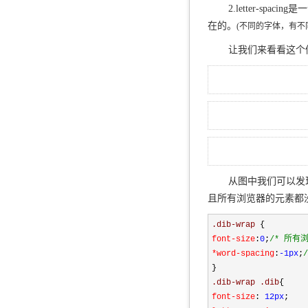
2.letter-spac
在的。
(不同的字体，有
让我们来看看这个
从图中我们可以发现在I
且所有浏览器的元素都
.dib-wrap 
{
font-size
:
0
;
/*
 所有
*word-spacing
:
-1px
;
/
}
.dib-wrap .dib
{
font-size
:
 12px
;