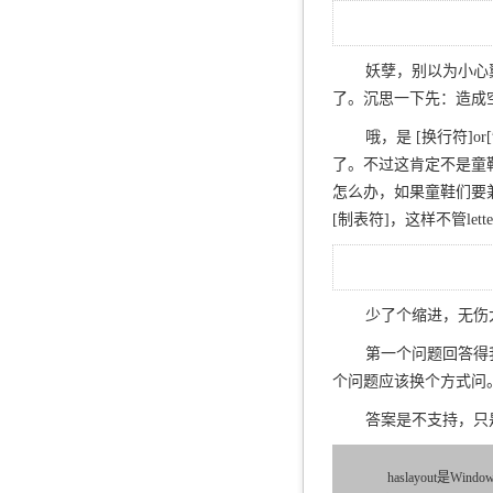
妖孽，别以为小心
了。沉思一下先：造成
哦，是 [换行符]
了。不过这肯定不是童
怎么办，如果童鞋们要兼容sa
[制表符]，这样不管lett
少了个缩进，无伤
第一个问题回答得我
个问题应该换个方式问。IE6
答案是不支持，只是
haslayout
是Windo