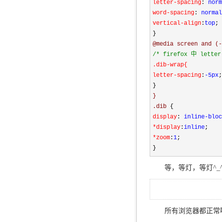
letter-spacing
:
 norm
word-spacing
:
 normal
vertical-align
:
top
;

}
@media screen and (-
/*
 firefox 中 let
.dib-wrap{

letter-spacing
:
-5px
;
}
}

.dib 
{
display
:
 inline-bloc
*display
:
inline
;
*zoom
:
1
;

}
等，等灯，等灯^_
所有浏览器都正常