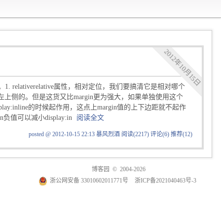
2012年10月15日
个属性。1. relativerelative属性，相对定位，我们要搞清它是相对哪个
n的左上侧的。但是这货又比margin更为强大，如果单独使用这个
y:inline的时候起作用，这点上margin值的上下边距就不起作
可以减小display:in
阅读全文
posted @ 2012-10-15 22:13 暴风烈酒
阅读(2217)
评论(6)
推荐(12)
博客园
© 2004-2026
浙公网安备 33010602011771号
浙ICP备2021040463号-3